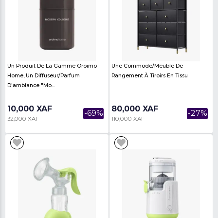
Filtre
14,900 XAF
9,000 XAF
-56%
34,000 XAF
30,000 XAF
Une Table D'appoint Design En
MEUBLE TV AVEC SUP
Verre Laqué Noir.
MURAL