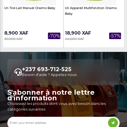
30,000 XAF
55,000 XAF
-39%
49,000 XAF
70,000 XAF
« Previous
Next »
1
...
2
3
4
5
6
7
8
9
10
Newly Listed
See All