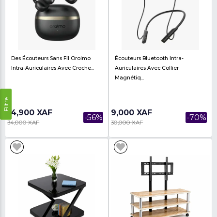
20,000 XAF
29,900 XAF
-55%
44,000 XAF
49,890 XAF
Une Autre Montre Connectée
MONTRE ORAIMO
(smartwatch)