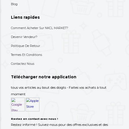
Un Tire-Lait Manuel Oraimo Baby
Un Appareil Multifonct
Baby
8,900 XAF
18,900 XAF
-70%
30,000 XAF
44,000 XAF
+237 693-712-525
Besoin d'aide ? Appelez-nous