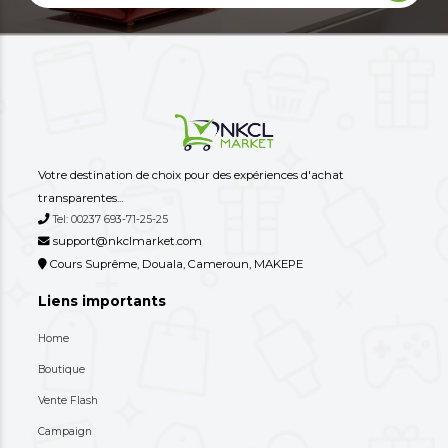
Un Produit De La Gamme Oroimo
Une Commode/meuble
Home, Un Diffuseur/parfum
Rangement À Tiroirs En 
D'ambiance "Mo...
10,000 XAF
80,000 XAF
-69%
32,000 XAF
110,000 XAF