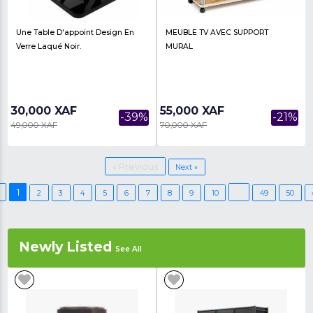
10,000 XAF
12,000 XAF
-66%
29,000 XAF
30,000 XAF
Des Écouteurs Sans Fil Oroimo
Écouteurs Bluetooth In
Intra-Auriculaires Avec Croche...
Auriculaires Avec Coll
Magnétiq...