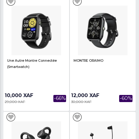
7,000 XAF
9,900 XAF
-59%
17,000 XAF
17,000 XAF
Écouteurs Sans Fil Oroimo À
MONTRE ORAIMO Con
Crochets Ouverts (open-Ear)
Ronde Au Style Classi