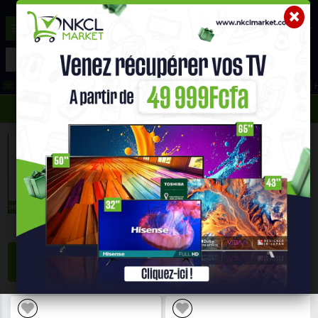
☰
Aide ?
Hot Deals
Promo Congélateur
Telephone Hightech
693 71 25 25
652 36 21 34