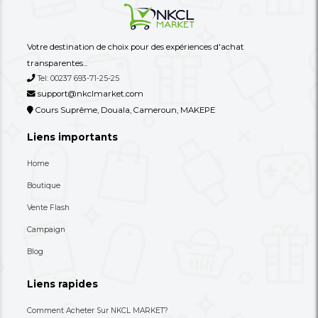
10,000 XAF
-29%
14,000 XAF
Newly Listed
See All