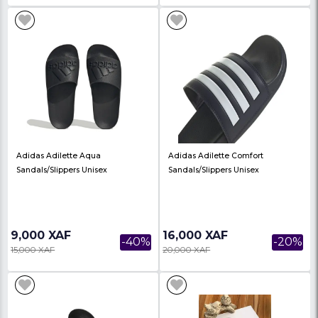
Adidas Sandales Plates Hommes
Adidas Adilette Aqua
Zenith S - Noir
Sandals/Slippers Unis
5,000 XAF
9,000 XAF
-50%
10,000 XAF
15,000 XAF