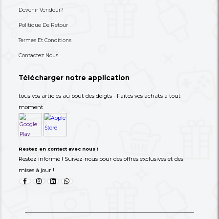
Un Produit De La Gamme Oroimo
Une Commode/meuble
Home, Un Diffuseur/parfum
Rangement À Tiroirs En 
D'ambiance "Mo...
10,000 XAF
80,000 XAF
-69%
32,000 XAF
110,000 XAF