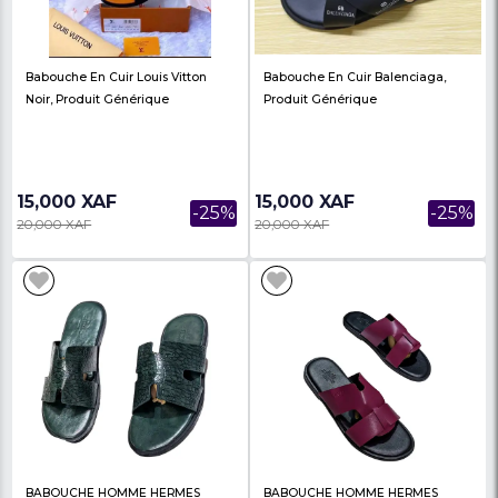
Adidas Sandales/Claquettes De
Babouche En Cuir H
Douche Adilette Adulte Noir
Versace Noir, Produit
16,000 XAF
15,000 XAF
-20%
20,000 XAF
20,000 XAF