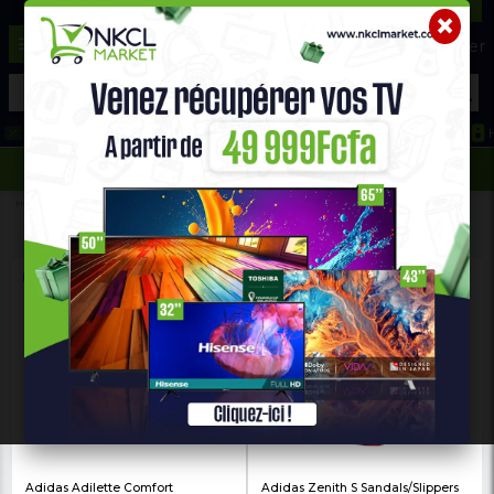
☰
Aide ?
Hot Deals
Promo Congélateur
Telephone Hightech
693 71 25 25
652 36 21 34
Home
Fashion
BABOUCHES HOMME