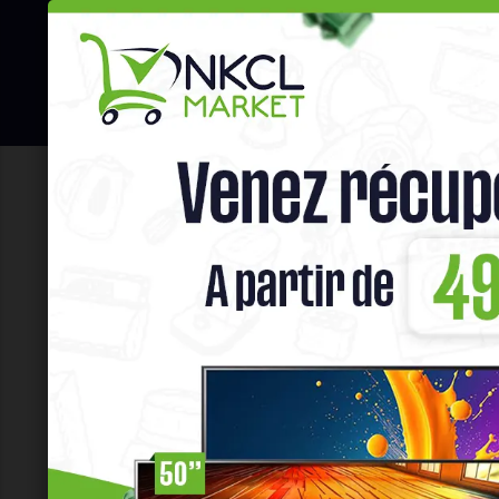
☰
Hot Deals
Promo Congélateu
Bienvenu
sur NK
Commen