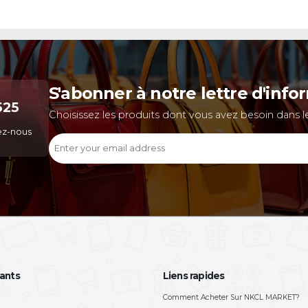
r un compte puis de vous y connecter
sser plus rapidement et facilement vos
ndes.
lisez votre commande
nez vos informations de contact et de
on puis cliquez sur “PASSER MA
DE”. Vous recevrez
tiquement un numéro de commande et
ils de la livraison