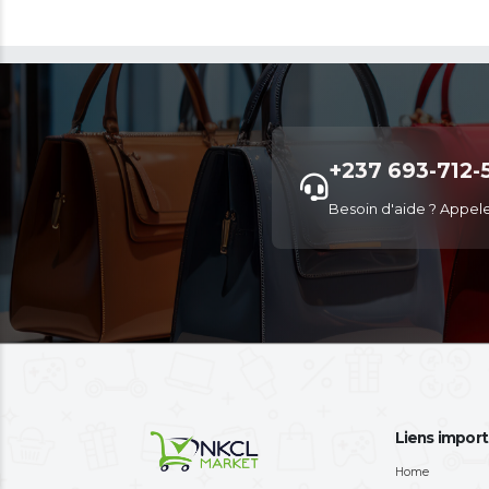
de crée
pour pa
comma
Fina
4
Renseig
livrais
COMMAN
automa
les déta