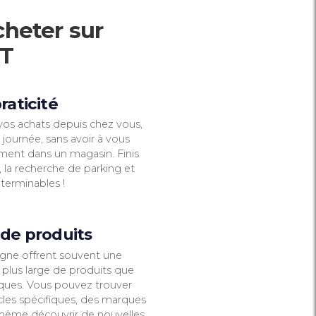
océder pour
ats sur NKCL
 :
antage d'acheter sur
KCL MARKET
Confort et praticité
1
Vous pouvez faire vos achats depuis chez v