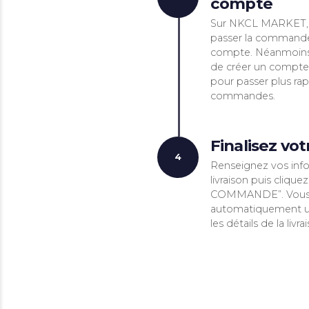
Ajou
2
C'est s
cliquez 
produit
informat
sur « A
Conn
3
com
Sur NKC
passer
compte