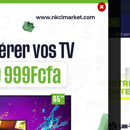
r
Telephone Hightech
Imprimante
Home Cinema / Bar
CL MARKET
t achetez sur NKC