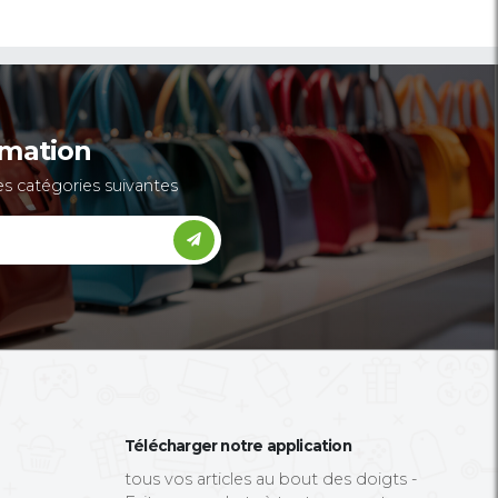
Comparaison des prix
3
Sur Internet, il est facile de comparer les pri
différents vendeurs pour trouver la meilleur
offre. Vous pouvez économiser du temps e
l'argent en consultant rapidement les différ
options disponibles.
Livraison à domicile
4
L'un des grands avantages de l'achat en lign
est la livraison à domicile. Vous n'avez pas à
soucier du transport des produits, car ils son
livrés directement à votre porte. Certains sit
proposent même des options de livraison
express pour une réception rapide.