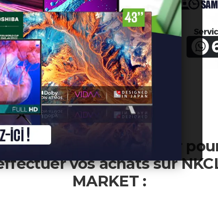
T ?
, nous vous offrons une expérience d'achat en
ique et sécurisée. Nous sommes ravis de vous
plateforme où vous pouvez acheter une large gam
lité.
ntenant