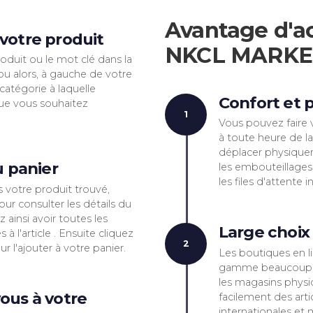
Voici comment pr
effectuer vos ach
MARKET
Av
erchez votre produit
N
le nom du produit ou le mot clé dans la
e recherche ou alors, à gauche de votre
liquez sur la catégorie à laquelle
ent l’article que vous souhaitez
nder.