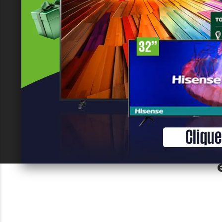
MARKE
Chez NKCL MARKET
ligne simple, prat
présenter notre 
de produits de qua
Commencer Mai