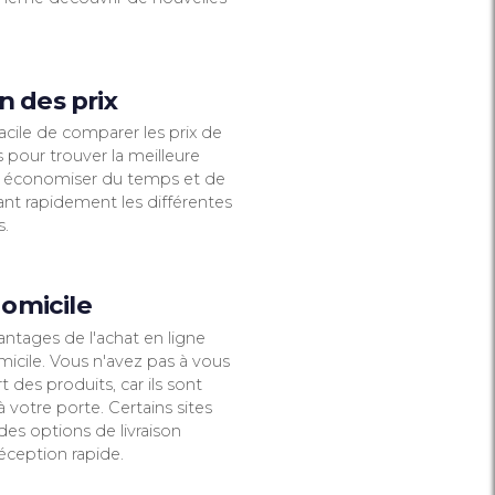
à toute heure de la journée, sans avoir à vou
déplacer physiquement dans un magasin. Fi
les embouteillages, la recherche de parking 
les files d'attente interminables !
Large choix de produits
2
Les boutiques en ligne offrent souvent une
gamme beaucoup plus large de produits q
les magasins physiques. Vous pouvez trouv
facilement des articles spécifiques, des mar
internationales et même découvrir de nouve
tendances.