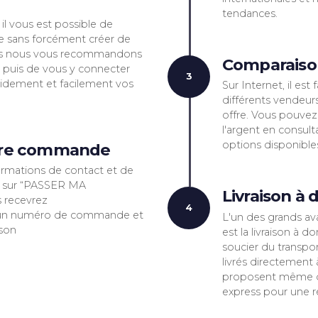
tez-le au panier
imple une fois votre produit trouvé,
sur l’article pour consulter les détails du
 vous pourrez ainsi avoir toutes les
ions relatives à l'article . Ensuite cliquez
CHETER » pour l'ajouter à votre panier.
ectez-vous à votre
pte
L MARKET, il vous est possible de
 la commande sans forcément créer de
. Néanmoins nous vous recommandons