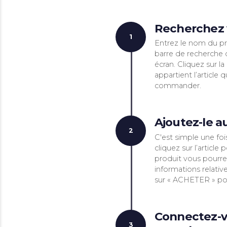
Rech
1
Entrez 
barre d
écran. C
apparti
comma