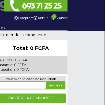
Ai
Compte ▾
 De Son
PC / Laptop
Cuisiniere
Resumer de la comman
Total:
0
FC
sous Total:
0
FCFA
Guarantie:
0 FCFA
Expedition:
0 FCFA
vous avez un code de 