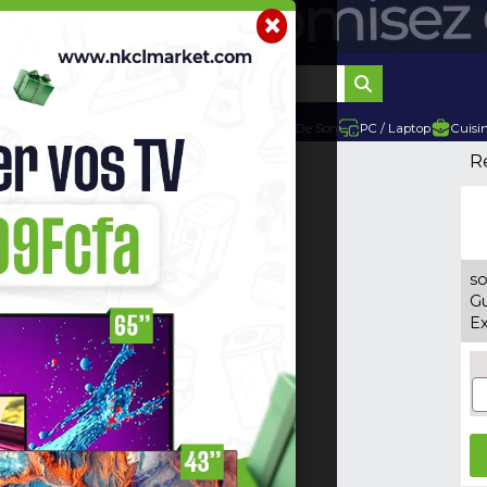
×
r
Telephone Hightech
Imprimante
Home Cinema / Bar