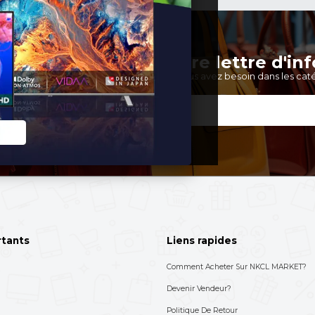
S'abonner à not
Choisissez les produits dont v
693-712-525
'aide ? Appelez-nous