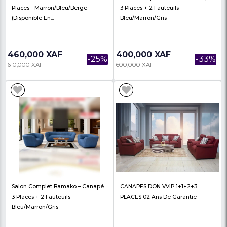
Canapé D'angle En Tissu SYDNEY
Salon En Cuir Premiu
- 06 Places - Beige
DAKAR/6P – 6 Places –
Lumineux
485,675 XAF
958,675 XAF
-30%
695,000 XAF
1,289,525 XAF