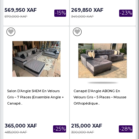
Salon 06 Places - JOBA - En Cuir
Canapé D'Angle ABONG
Synthétique - Mousse De
5 Places - Mousse Or
Fabrication P...
PH7 - B...
569,950 XAF
269,850 XAF
-15%
670,000 XAF
349,000 XAF