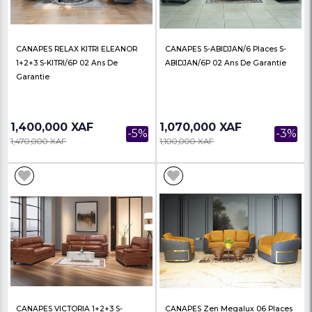
CANAPES DON VIP
CANAPES SAMI 7 Place
7PLACES1+1+2+3 02 Ans De
1602/7Places 02 Ans 
Garantie
2,980,000 XAF
1,810,000 XAF
-1%
3,025,000 XAF
1,867,000 XAF