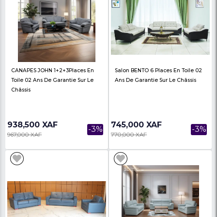
1,068,000 XAF
1,165,000 XAF
-3%
1,099,000 XAF
1,215,000 XAF
CANAPES JOHSON 1+2+3places 02
CANAPES LENA EN TO
Ans De Garantie
1+1+4places 03 Ans De