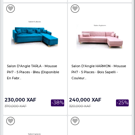
Salon D’Angle SHEM En Velours
Canapé D’Angle ABO
Gris – 7 Places (Ensemble Angle +
Velours Gris – 5 Place
Canapé...
Orthopédique...
365,000 XAF
215,000 XAF
-25%
485,000 XAF
300,000 XAF