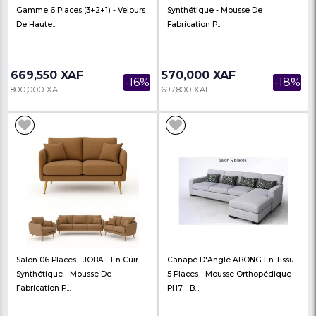
Salon SHU En Velours Haut De
Salon 06 Places - NOVA
Gamme 6 Places (3+2+1) - Velours
Synthétique - Mousse
De Haute...
Fabrication P...
669,550 XAF
570,000 XAF
-16%
800,000 XAF
697,800 XAF