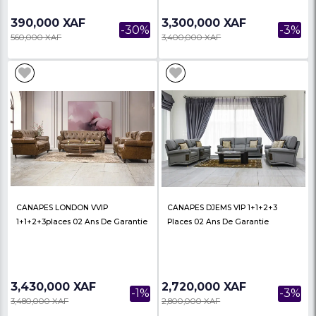
Salon - SYDNEY - S-A999 - 05
Salon Complet Bamak
Places - Marron/bleu/berge
3 Places + 2 Fauteuils
(Disponible En...
Bleu/marron/gris
460,000 XAF
400,000 XAF
-25%
610,000 XAF
600,000 XAF