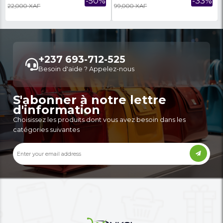
Ans De Garantie Sur Le Châssis
TOILE 02 Ans De Garan
Châssis
917,000 XAF
876,000 XAF
-4%
951,000 XAF
902,000 XAF
CANAPES BINAM 1+2+3 S-
SALON D'ANGLE HAITI