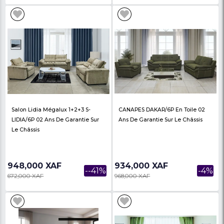
1,400,000 XAF
1,070,000 XAF
-5%
1,470,000 XAF
1,100,000 XAF
CANAPES VICTORIA 1+2+3 S-
CANAPES Zen Megalux
VICTORIA/6 Places 02 Ans De
02 Ans De Garantie
Garantie
Filtre