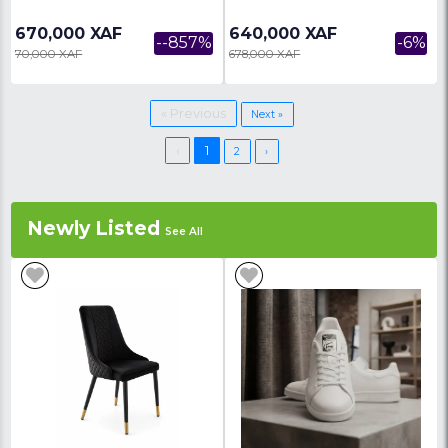
948,000 XAF
934,000 XAF
--41%
672,000 XAF
968,000 XAF
CANAPES JOHN 1+2+3Places En
Salon BENTO 6 Places 
Toile 02 Ans De Garantie Sur Le
Ans De Garantie Sur L