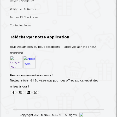
FAUTEUIL RELAX COMPRESSIBLE
CANAPES ARRONDI TI
FR-C01 02 Ans De Garantie Sur Le
02 Ans De Garantie Su
Châssis
670,000 XAF
640,000 XAF
--857%
70,000 XAF
678,000 XAF
« Previous
Next »
‹
1
2
›
Newly Listed
See All