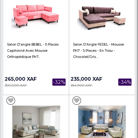
Salon D'Angle TARLA - Mousse
Salon D'Angle HARMO
PH7 - 5 Places - Bleu (disponible
PH7 - 5 Places - Bois Sa
En Fabr...
Couleur...
230,000 XAF
240,000 XAF
-38%
370,000 XAF
320,000 XAF