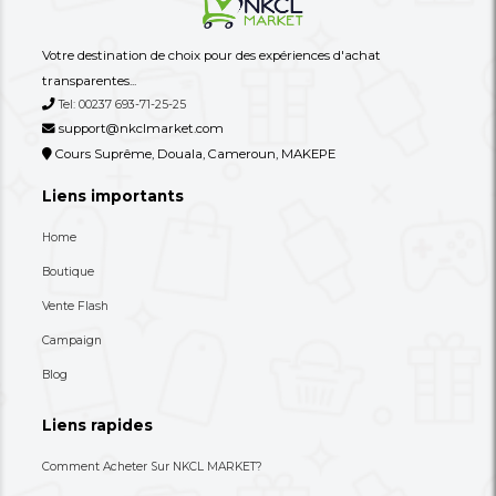
BINAM/6P 02 Ans De Garantie Sur
Garantie Sur Le Châss
Le Châssis
779,000 XAF
679,000 XAF
-4%
815,000 XAF
705,000 XAF