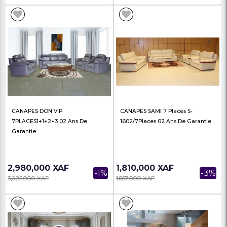
Salon Complet Bamako – Canapé
CANAPES DON VVIP 1+
3 Places + 2 Fauteuils
PLACES 02 Ans De Gar
Bleu/marron/gris
390,000 XAF
3,300,000 XAF
-30%
560,000 XAF
3,400,000 XAF