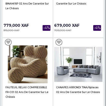
798,000 XAF
970,000 XAF
-4%
827,000 XAF
998,000 XAF
Salon Lidia Mégalux 1+2+3 S-
CANAPES DAKAR/6P En
LIDIA/6P 02 Ans De Garantie Sur
Ans De Garantie Sur L
Le Châssis