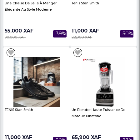
Châssis
938,500 XAF
745,000 XAF
-3%
967,000 XAF
770,000 XAF
CANAPES KINSHASA 6 PLACES 02
CANAPES VICTORIA 1+