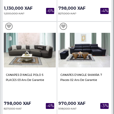
2,590,000 XAF
1,425,000 XAF
CANAPES RELAX KITRI ELEANOR
CANAPES S-ABIDJAN/6 
1+2+3 S-KITRI/6P 02 Ans De
ABIDJAN/6P 02 Ans De
Garantie