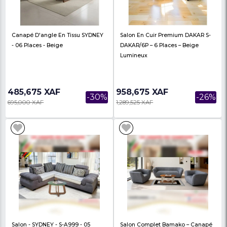
Salon D'angle BEBEL - 5 Places
Salon D'Angle FEDEL 
Capitonné Avec Mousse
PH7 - 5 Places - En Tiss
Orthopédique Ph7...
Chocolat/Gris...
265,000 XAF
235,000 XAF
-32%
390,000 XAF
354,900 XAF