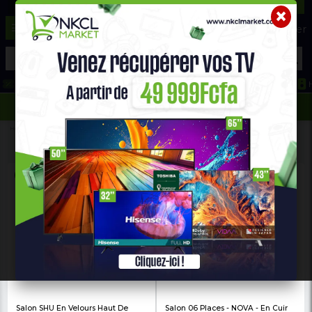
☰
Aide ?
Hot Deals
Promo Congélateur
Telephone Hightech
693 71 25 25
652 36 21 34
Home
Maison & Bureau
SALON