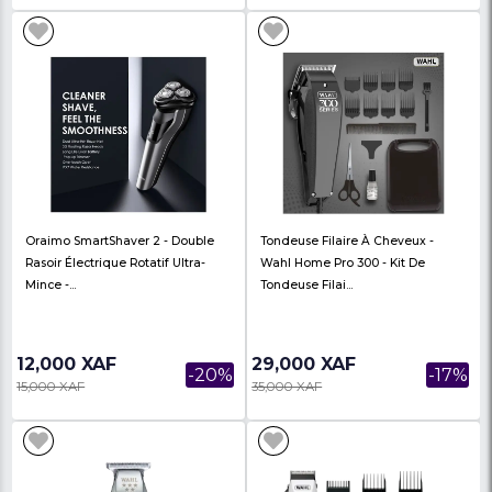
Oraimo Smart Clipper 2 Prestige -
Oraimo SmartClipper 
Larme Auto-Affûtées - Tondeuse
Tondeuse À Cheveux
À Che...
Professionnelle Et Pui..
14,000 XAF
17,500 XAF
-22%
18,000 XAF
2,100 XAF