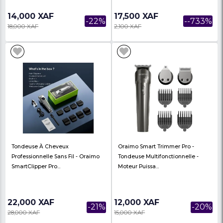
Tondeuse À Barbe Étanche
Tondeuse À Tête Éta
Oraimo - Smart Trimmer 2 - OTR-
- SmartShaver7 -7 Têt
221-Unisex Ave...
En Ra...
12,000 XAF
19,500 XAF
-20%
15,000 XAF
25,000 XAF