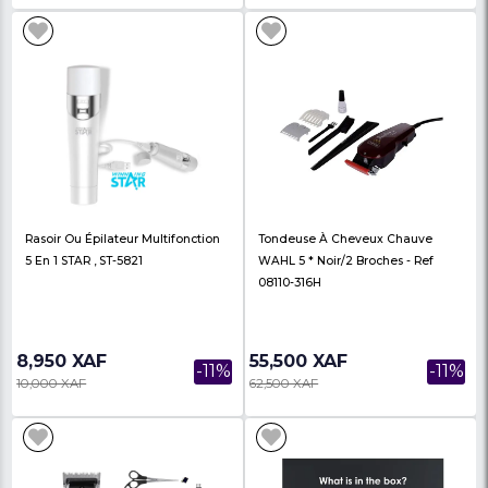
Tondeuse À Cheveux Détaillant
Tondeuse À Cheveux
Professionnel Sans Fil T-WIDE
Rechargeable STAR, S
WHALE 0817...
118,999 XAF
10,450 XAF
-21%
150,000 XAF
13,500 XAF