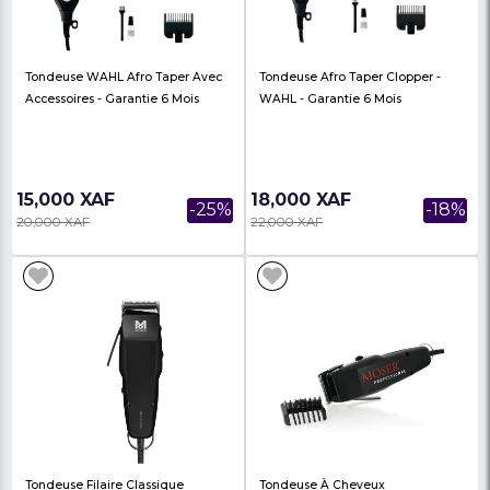
Oraimo SmartShaver 2 - Double
Tondeuse Filaire À Ch
Rasoir Électrique Rotatif Ultra-
Wahl Home Pro 300 - K
Mince -...
Tondeuse Filai...
12,000 XAF
29,000 XAF
-20%
15,000 XAF
35,000 XAF