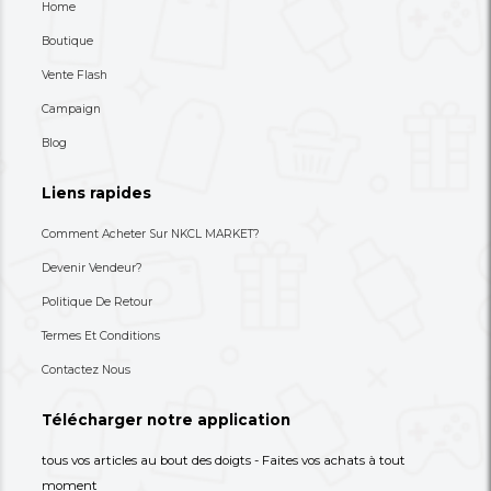
20,000 XAF
18,000 XAF
-20%
25,000 XAF
23,000 XAF
Newly Listed
See All