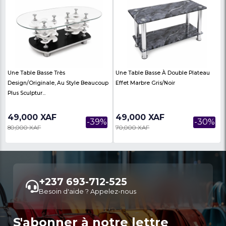
99,000 XAF
70,000 XAF
-10%
110,000 XAF
80,000 XAF
Shaver / Rasoir Sans Fil - Moser-
Tondeuse 3 -en-1 - Wah
Ref: 3615-0052
/Nez/ Sourcils