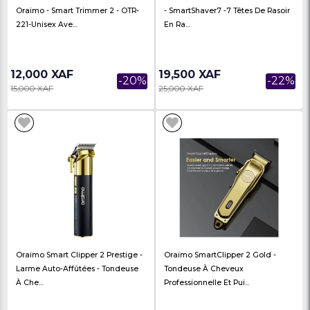
Oraimo Tondeuse À Cheveux -
Oraimo SmartShaver 
Sans Fil Pour Homme -Tondeuse À
Rasoir À Cheveux Élec
Barbe Prof...
Fil Pour...
10,000 XAF
7,500 XAF
-33%
15,000 XAF
16,000 XAF