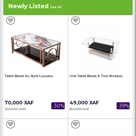
19,000 XAF
25,000 XAF
-24%
25,000 XAF
32,000 XAF
Tondeuse De Coupe
Tondeuse De Finition
Professionnelle High-Tech Secteur
Professionnelle Sans-F
/ Batterie - Chrom...
T-Blade - T-CU...