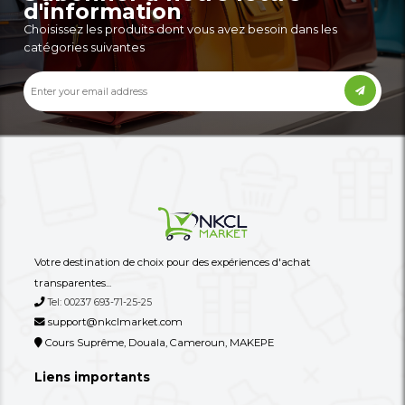
18,000 XAF
9,000 XAF
-28%
25,000 XAF
12,000 XAF
Tondeuse À Cheveux
Tondeuse À Cheveux B
Professionnelle Binatone -HC 650
HC 510
PRO