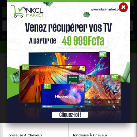
☰
Aide ?
Hot Deals
Promo Congélateur
Telephone Hightech
693 71 25 25
652 36 21 34
Home
Santé & Beauté
Rasoirs & Tondeuses