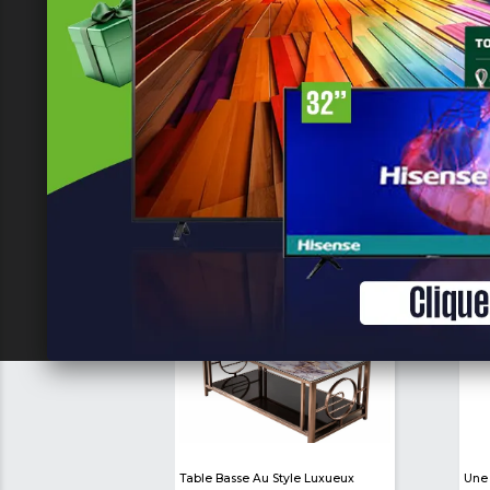
18 000 XAF
38 000 XAF
Min
Max
-
Appliquer
Réinitialiser
les filtres
Newly Listed
See All