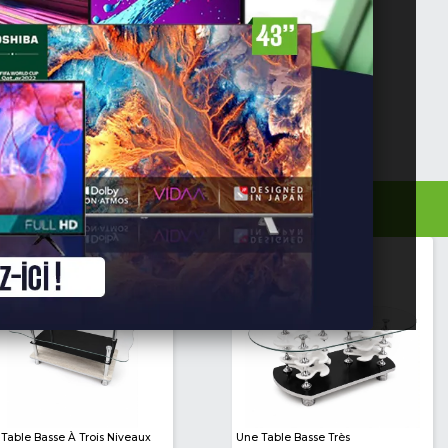
Vêtement De Travail - Delta Plus
Ensemble Culotte Jo
M2CDZ - Buzo 2 Zip 65/35 -
Polycoton...
38,000 XAF
18,000 XAF
-17%
46,000 XAF
25,000 XAF