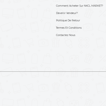
S'abonner à not
Choisissez les produits dont v
693-712-525
'aide ? Appelez-nous
Liens importants
Lien
Home
Comme
Boutique
Deven
Vente Flash
Politi