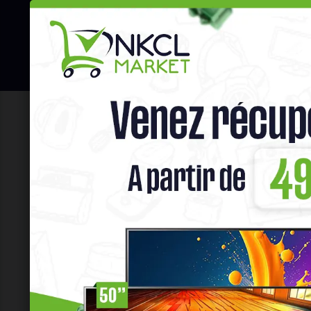
☰
Hot Deals
Promo Congélateu
Home
Fashion
PULLS ET GILLETS
Filtres
Prix
XAF
Filtrer