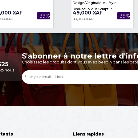
Une Table Basse À Trois Niveaux
Une T
Design
Beauco
49,000 XAF
49,
-39%
80,000 XAF
80,0