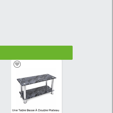
gging Noir
-28%