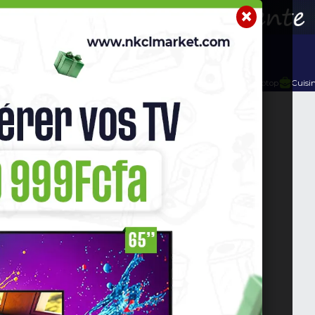
r
Telephone Hightech
Imprimante
Home Cinema / Bar
 HOMME