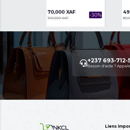
Table Basse Au Style Luxueux
70,000 XAF
-30%
100,000 XAF