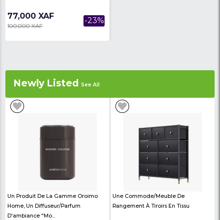
Balançoire Bébé 5 En 1 - TOIMAYS
- Chaise Pliable En Métal
Multifoncti...
77,000 XAF
-23%
100,000 XAF
Newly Listed
See All