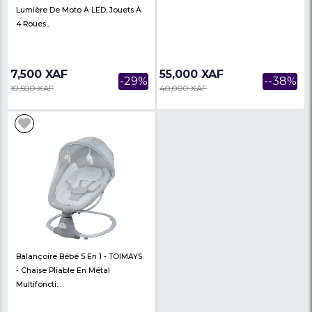
Moto Pivotante À 360 Degrés |
Vélo Enfant ,rouge
Lumière De Moto À LED, Jouets À
4 Roues...
7,500 XAF
55,000 XAF
-29%
10,500 XAF
40,000 XAF