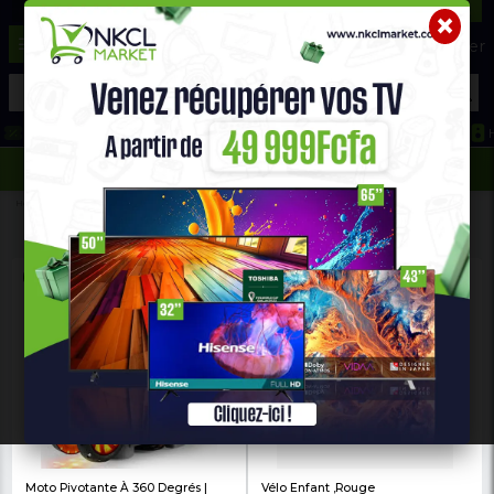
☰
Aide ?
Hot Deals
Promo Congélateur
Telephone Hightech
693 71 25 25
652 36 21 34
Home
Produits Pour Bébé
Jeux De Plein Air