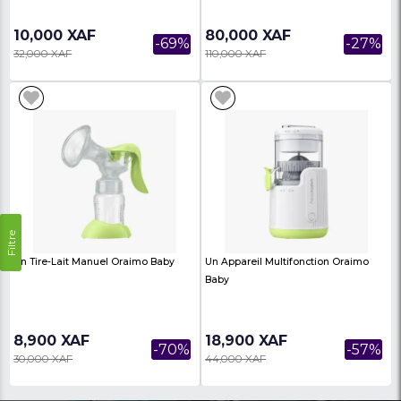
Un Produit De La Gamme Oroimo
Une Commode/meuble
Home, Un Diffuseur/parfum
Rangement À Tiroirs En 
D'ambiance "Mo...
10,000 XAF
80,000 XAF
-69%
32,000 XAF
110,000 XAF