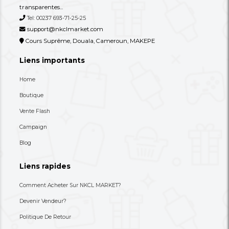
+237 693-712-525
Besoin d'aide ? Appelez-nous
S'abonner à notre lettre
d'information
Choisissez les produits dont vous avez besoin dans 
catégories suivantes