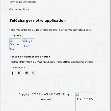
Votre destination de choix pour des expériences d'achat
transparentes...
Tel: 00237 693-71-25-25
support@nkclmarket.com
Cours Suprême, Douala, Cameroun, MAKEPE
Liens importants
Home
Boutique
Vente Flash
Campaign