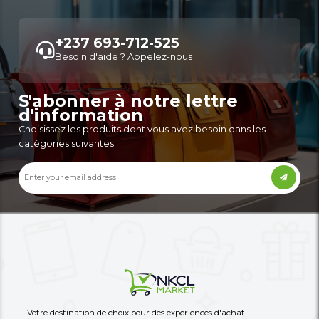
Filtre
Un Tire-Lait Manuel Oraimo Baby
Un Appareil Multifonct
Baby
8,900 XAF
18,900 XAF
-70%
30,000 XAF
44,000 XAF