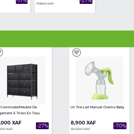
Short De Sport Taille Haute -
Ensemble D'entraînemen
Contrôle Du Ventre Collants
Femme - Tenue De Sport -
Extensibles...
- Bleue
17,000 XAF
25,000 XAF
-15%
20,000 XAF
30,000 XAF