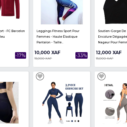
Survêtement Sport De L'équipe
Survêtement Sport De L'
De France - Football Homme
De France - Football Ho
Coq Sportif
Coq Sportif
25,000 XAF
25,000 XAF
-17%
30,000 XAF
30,000 XAF