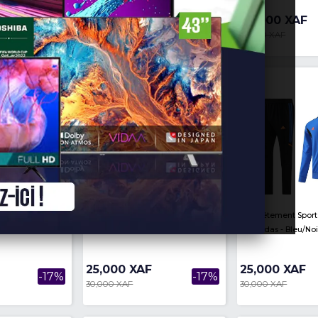
Survêtement Sport De Juventus
Survêtement Sport Du Par
- ADIDAS - Noir
Saint Germain - Jordan - 
Bleu
25,000 XAF
25,000 XAF
-17%
30,000 XAF
30,000 XAF