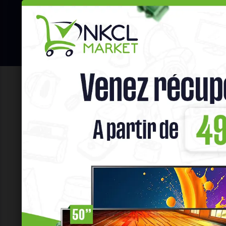
☰
Hot Deals
Promo Congélateu
Home
Santé & Beauté
Fitness
Filtres
Prix
XAF
Filtrer