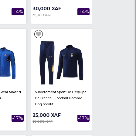
is
Survêtement Sport REAL DE
Survêtement
Blanc-
MADRID De Marque Adidas
Marque ADI
Couleur Blanc Bleu
30,000 XAF
30,000 
-17%
-14%
35,000 XAF
35,000 XAF