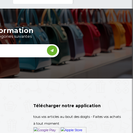
seur
-27%