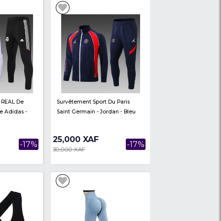
n
Survêtement Sport Real Madrid
Survêtemen
- Adidas - Bleu/noir
De France 
Coq Sportif
25,000 XAF
25,000 
-17%
-17%
30,000 XAF
30,000 XAF