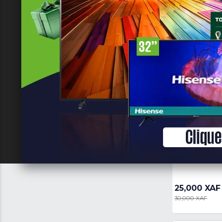
10 000 XAF
30 000 XAF
Min
Max
-
Appliquer
Réinitialiser
les filtres