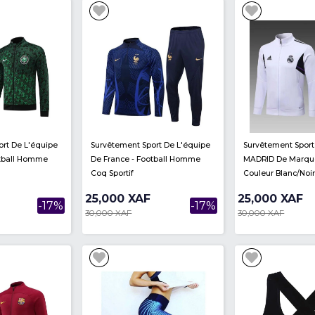
Survêtement Sport Chelsea -
Survêtement Sport Bayer
Nike - Bleu
Munich FC - Adidas - Noir
25,000 XAF
25,000 XAF
-17%
30,000 XAF
30,000 XAF