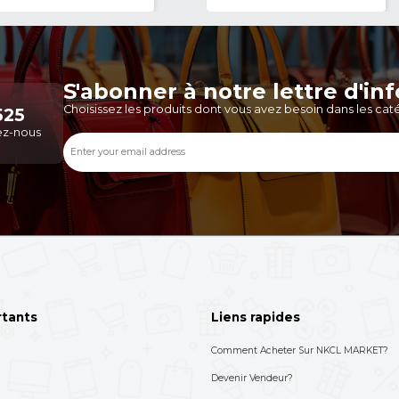
Tenue De Yoga 2 Pièces Pour
Pistolet De Massage
Femme - Tenue D'entraînement
Multifonctionnel B13, Mas
- Vêtements D...
Musculaire Portatif...
10,000 XAF
13,000 XAF
-17%
12,000 XAF
17,800 XAF