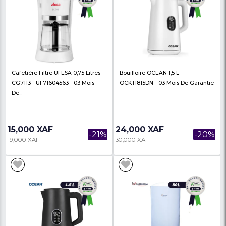
Bouilloire Avec Affichage Digital -
Cafetière À Filtre UFESA
Double Parois Et Fonction
CG7125 - UF71605329 - 
Maintien...
23,980 XAF
21,500 XAF
-23%
31,000 XAF
27,000 XAF