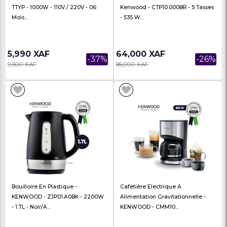
Bouilloire En Acier Inoxydable -
Cafetière Turque Élect
TTYP - 1000W - 110V / 220V - 06
Kenwood - CTP10.000B
Mois...
- 535 W...
5,990 XAF
64,000 XAF
-37%
9,500 XAF
86,000 XAF