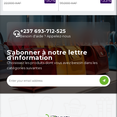
03 Mois De Garantie
De Garantie
5,000 XAF
5,600 XAF
-26%
6,800 XAF
8,900 XAF
Bouilloire LG 02 Litres – 03 Mois
Bouilloire DELTA 1.7l -