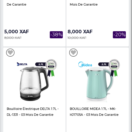
10,000 XAF
13,000 XAF
-29%
14,000 XAF
17,500 XAF
Bouilloire KENWOOD 1.2L -
Bouilloire Binatone 1.7l
TMG70.000CL - 03 Mois De
CEJ1799DW - 03 Mois 
Garantie