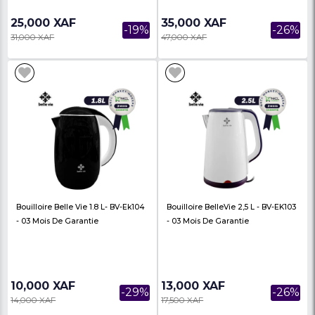
17,000 XAF
36,850 XAF
AGRO RAF Bouilloire Électrique
Four Électrique Avec Gr
RAF, Grande Capacité 2.2LITRES
Rôtisseries - Oscar - 
En Verre...
1500...