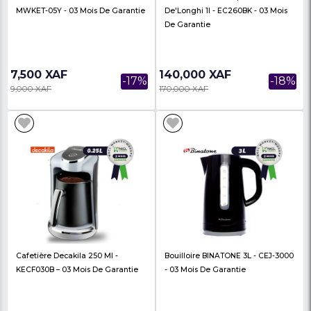
Bouilloire OCEAN 1.5 L -
Chauffe-Eau MILLENN
OCKT1815DN - 03 Mois De Garantie
Litres - EWHM-LD80 - 
Garantie
24,000 XAF
110,000 XAF
-20%
30,000 XAF
150,000 XAF