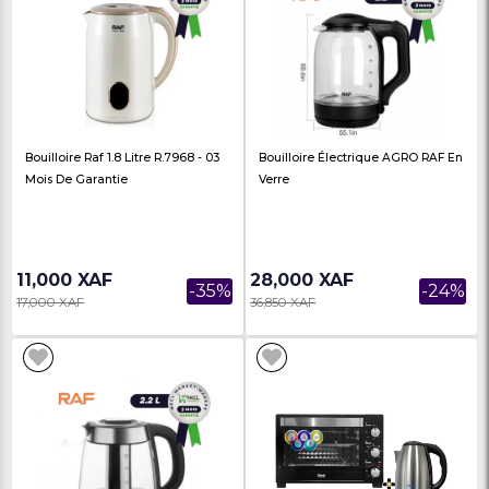
Bouilloire MEWE - MWKET-04W 1,8
Cafetière Ocean 1,5 L -
Litres - 03 Mois De Garantie
OCCM9015DN - 03 Moi
Garantie
12,500 XAF
53,000 XAF
-22%
16,000 XAF
85,000 XAF