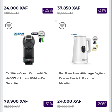
Bouilloire En Plastique -
Cafetière Electrique A
KENWOOD - ZJP01.A0BK - 2200W
Alimentation Gravitati
- 1.7L - Noir/a...
KENWOOD - CMM10...
24,000 XAF
37,850 XAF
-29%
33,800 XAF
55,000 XAF