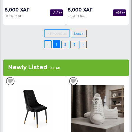
99,900 XAF
17,000 XAF
-25%
134,000 XAF
25,000 XAF
Machine À Café Multifonction - 03
Bouilloire Électrique A
Mois De Garantie
AT-K614 - 03 Mois De 