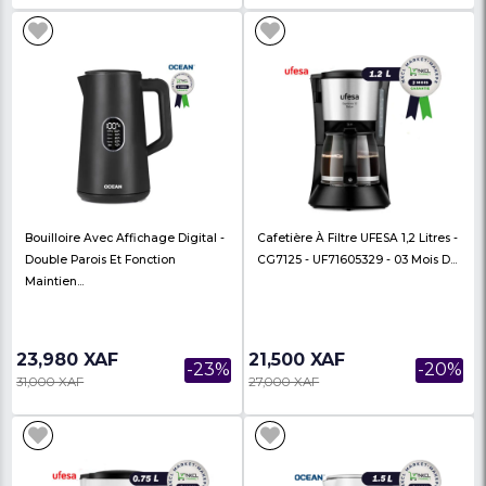
Cafétière Ocean Ocmcm1410tcn
Bouilloire Avec Afficha
-1400W - 1 Litres - 06 Mois De
Double Parois Et Fonc
Garantie
Maintien...
79,900 XAF
24,000 XAF
-31%
115,000 XAF
30,000 XAF