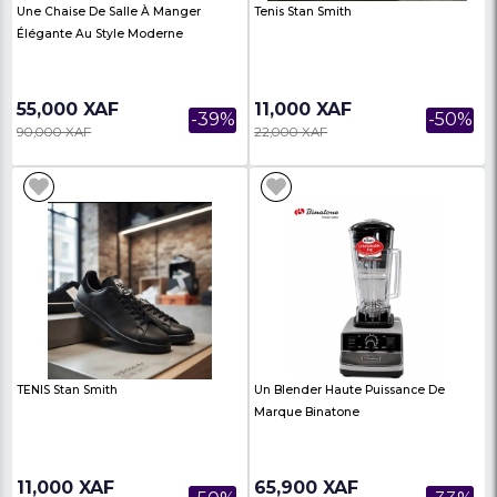
33,500 XAF
8,000 XAF
-39%
55,000 XAF
9,500 XAF
Bouilloire Starsat 1,5 L - SS-K180 -
Bouilloire LG 2,2 Litres