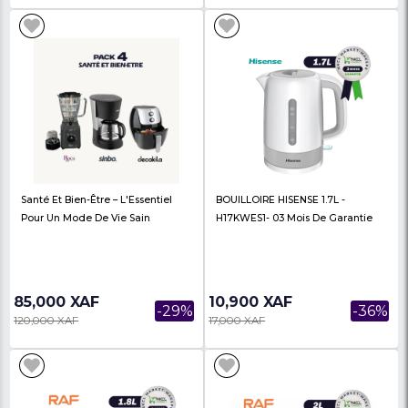
Cafetière Decakila 250 Ml -
Bouilloire BINATONE 3
KECF030B – 03 Mois De Garantie
- 03 Mois De Garantie
21,000 XAF
17,500 XAF
-22%
27,000 XAF
22,000 XAF