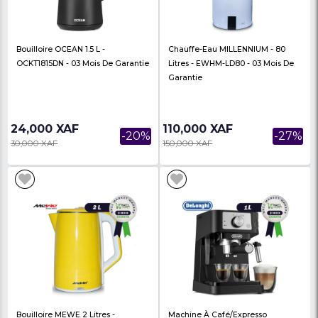
Cafetière Filtre UFESA 0,75 Litres -
Bouilloire OCEAN 1,5 L 
CG7113 - UF71604563 - 03 Mois
OCKT1815DN - 03 Mois
De...
15,000 XAF
24,000 XAF
-21%
19,000 XAF
30,000 XAF