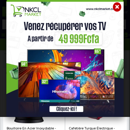
☰
Aide ?
Hot Deals
Promo Congélateur
Telephone Hightech
693 71 25 25
652 36 21 34
Home
Petit Electroménager
BOUILLOIRES ET CAFETIÈRES