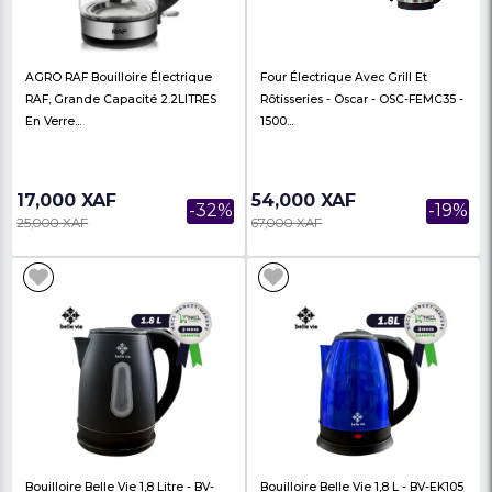
Santé Et Bien-Être – L'Essentiel
BOUILLOIRE HISENSE 1.
Pour Un Mode De Vie Sain
H17KWES1- 03 Mois De
85,000 XAF
10,900 XAF
-29%
120,000 XAF
17,000 XAF