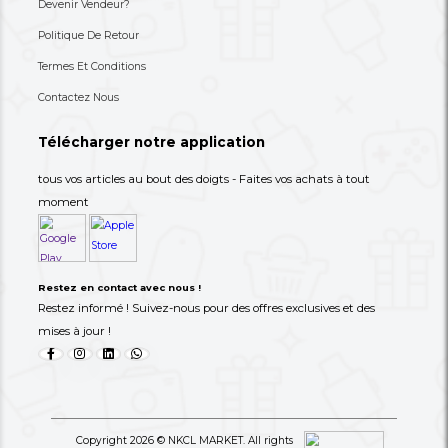
Bouilloire Électrique DELTA 1.7L -
BOUILLOIRE MIDEA 1.7
DL-1331 - 03 Mois De Garantie
HJ1705A - 03 Mois De 
8,000 XAF
8,000 XAF
-27%
11,000 XAF
25,000 XAF
« Previous
Next »
‹
1
2
3
›
Newly Listed
See All