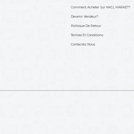
S'abonner à not
Choisissez les produits dont v
693-712-525
'aide ? Appelez-nous
Liens importants
Lien
Home
Comme
Boutique
Deven
Vente Flash
Politi