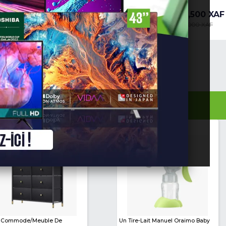
Briquet Long Pour Gaz -
Détendeur À Gaz Av
Rechargeable, Allume-Gaz Pour
Manomètre
Barbecue, Four,...
2,000 XAF
5,500 XAF
-33%
3,000 XAF
7,000 XAF