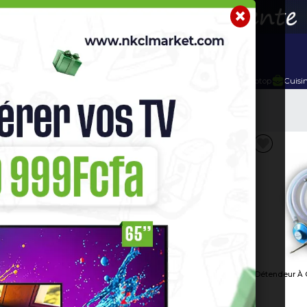
r
Telephone Hightech
Imprimante
Home Cinema / Bar
e Gaz