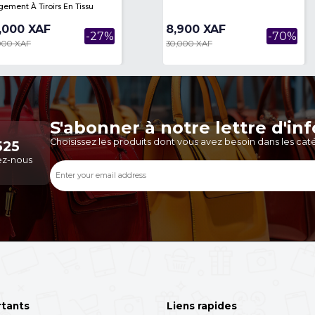
Une Commode/meuble De
Un Ti
Rangement À Tiroirs En Tissu
80,000 XAF
8,9
-27%
110,000 XAF
30,0