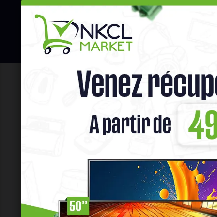
☰
Hot Deals
Promo Congélateu
Home
Petit Electroménager
Allum
Filtres
Prix
XAF
Filtrer