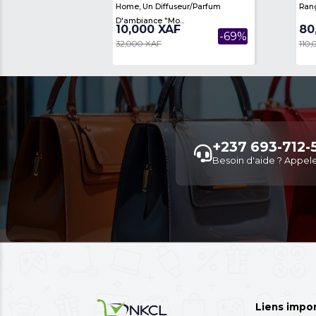
Un Produit De La Gamme Oroimo
Home, Un Diffuseur/parfum
D'ambiance "Mo...
10,000 XAF
-69%
32,000 XAF