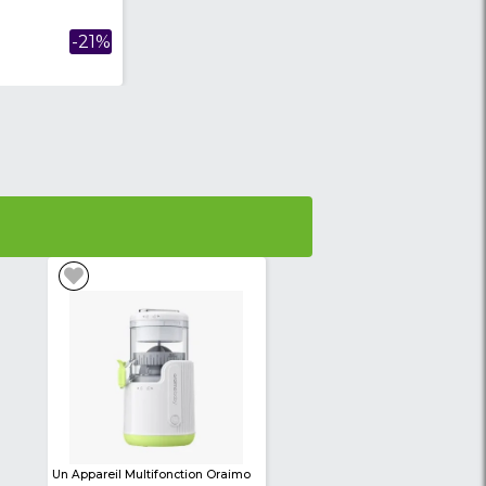
ec
Détendeur À Gaz + Tyau 1.2m
5,500 XAF
-21%
-21%
7,000 XAF