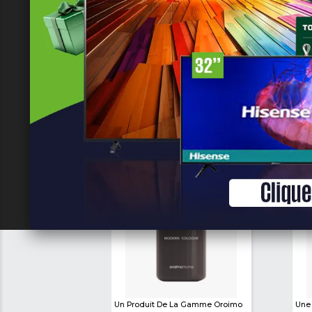
2 000 XAF
5 500 XAF
Min
Max
-
Appliquer
Réinitialiser
les filtres
Newly Listed
See All