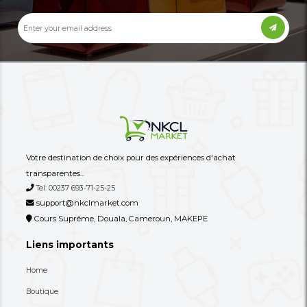
Autres annonces de ce vendeur
Plus
Une Commode/meuble De
Un Tire-Lait Manuel O
Rangement À Tiroirs En Tissu