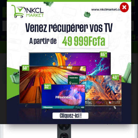
☰
Aide ?
Hot Deals
Promo Congélateur
Telephone Hightech
693 71 25 25
652 36 21 34
Accueil
Electroniques
PARTY SPEAKER Et HOFER