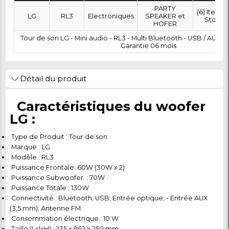
OÙ SOUHAITEZ-VOUS ÊTRE LIVRÉ ?
0 FCFA
Coût :
T
POLITIQUE DE RETOUR
Marque
Modèle
Category
SubCatego
PARTY
LG
RL3
Electroniques
SPEAKER e
HOFER
Tour de son LG - Mini audio - RL3 - Multi Bluetooth