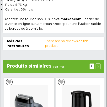
Garantie 06 mois
Détail du produit
Caractéristiques du woo
LG :
Type de Produit : Tour de son
Marque : LG
Modèle : RL3
Puissance Frontale: 60W (30W x 2)
Puissance Subwoofer : 70W
Puissance Totale : 130W
Connectivité : Bluetooth; USB; Entrée optique; - En
(3,5 mm); Antenne FM.
Consommation électrique : 10 W
Taille (LxlxH) : 235 x 962 x 250 mm