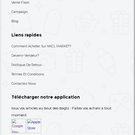
80,000 XAF
8,900 XAF
-27%
110,000 XAF
30,000 XAF
+237 693-712-525
Besoin d'aide ? Appelez-nous
S'abonner à notre lettre
d'information
Choisissez les produits dont vous avez besoin dans 
catégories suivantes