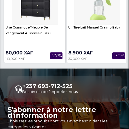
Un Rasoir Électrique Oroimo À
Bouilloire Électrique 
Grille/tondeuse Foil
Digital
22,900 XAF
23,900 XAF
-53%
49,000 XAF
47,000 XAF