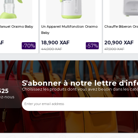
Infinix - Hot 70 - Écran 6.78" - 128
Tecno Camon Slim - 256 
Go Stockage - 4Go RAM - 50MP /
RAM - 6,78" - 50 MP/32M
8M...
MAh -...
199,730 XAF
208,000 XAF
-43%
347,888 XAF
2,789,900 XAF