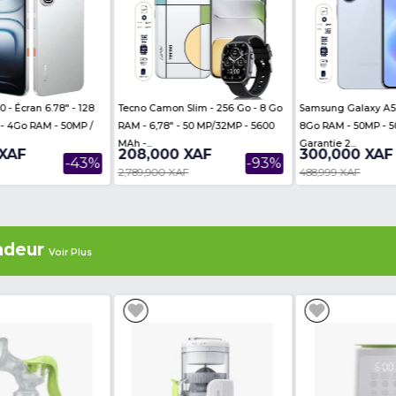
n: MOS
ere are no reviews on this product
es
Voir Plus