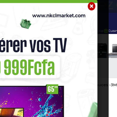
r
Telephone Hightech
Imprimante
Home Cinema / Bar
éphone Basique
Tecno - T528 -Té
Dual Sim -Noir -12 