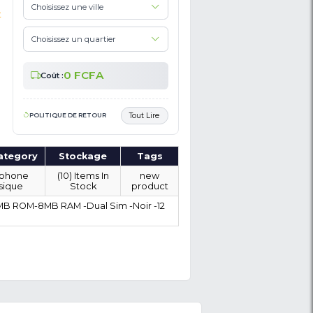
A
23,000 FCFA
OÙ SOUHAITEZ-VOUS Ê
?
alide)
outer un avis sur ce produit
0 FCFA
Coût :
POLITIQUE DE RETOUR
Category
SubCategory
Stockage
Téléphones &
Téléphone
(10) Items In
Tablettes
Basique
Stock