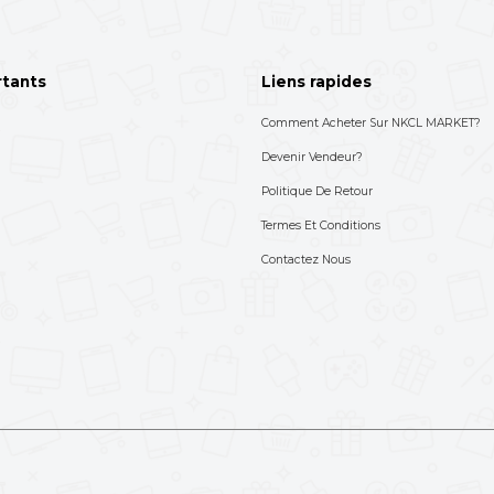
de ce vendeur
Voir Plus
Un Tire-Lait Manuel Oraimo Baby
Un Appareil Multifoncti
Baby
8,900 XAF
18,900 XAF
-70%
30,000 XAF
44,000 XAF