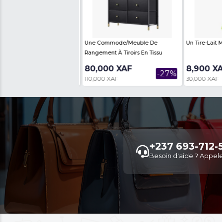
e Audio Bluetooth Oroimo
Une Table Basse Au Design
m-Aural
Emblématique
900 XAF
60,000 XAF
-55%
-33%
0 XAF
89,000 XAF