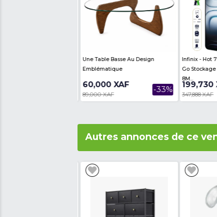
- Système d'exploitatio
- SIM: Dual SIM
- Batterie : 2500 mAh
- Garantie: 12 mois
Avis des internautes
Th
Produits similair