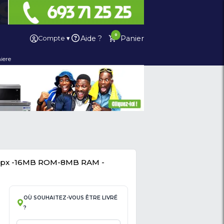
×
Ai
Compte ▾
 De Son
PC / Laptop
Cuisiniere
léphone -2.8 Pouces -3Mpx -16MB ROM-8MB R
Mois