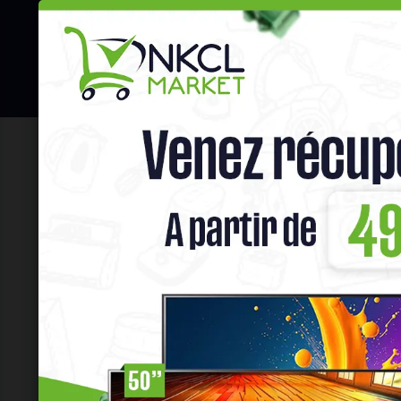
☰
Hot Deals
Promo Congélateu
Accueil
Téléphones & Tablettes
Tél