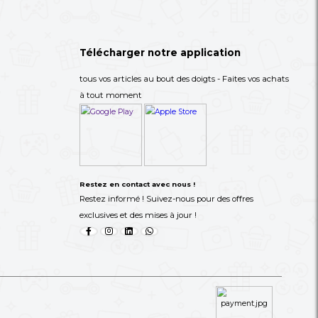
on Oraimo
Chauffe Biberon Oraimo
Un Biberon Or
20,900 XAF
12,000 XA
-57%
-56%
47,000 XAF
34,000 XAF