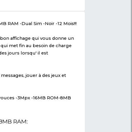
phone -2.8 Pouces -3Mpx -16MB ROM-8MB RAM -Dual Sim 
Mois
es -3Mpx -16MB ROM/8MB RAM -Dual Sim -Noir -
 est livré avec avec un bon affichage qui vou
ionnellement incroyable qui met fin au besoin 