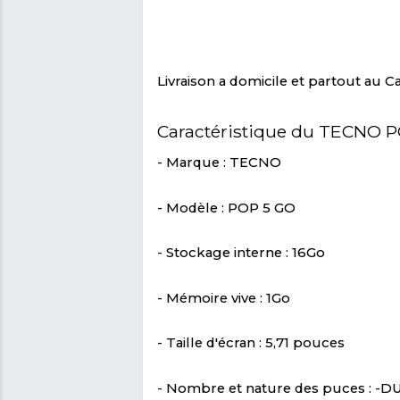
heures d'écoute de mus
durables.
Découvrez le TECNO POP 
Profitez d'une expérienc
cette offre exclusive s
maintenant votre TECN
MARKET et faites l'expé