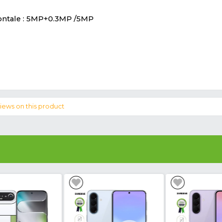
t partout au Cameroun un lapse de temps. (JUS
 TECNO POP 5 GO - 5.7"(BD1) - 16GB-
o