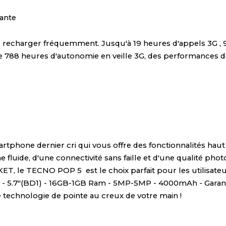
rque dans la fabrication de téléphones portabl
 satisfaire en tout temps.
Le prix Tecno pop 5
entes pour vous donner une satisfaction illimitée
 vitesse de l'écran du téléphone.
Ce n'est pas to
te, une photo parfaite et une connectivité en p
jours puissante
ù vous devez recharger fréquemment. Jusqu'à 19