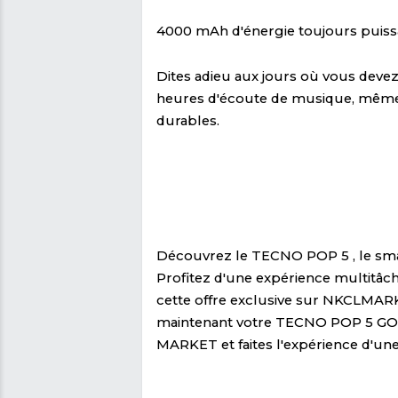
Tecno est une grande ma
batterie pour enfin vous
fonctionnalités intellig
1,3 GHz qui augmente la
énergie toujours puissan
4000 mAh d'énergie tou
Dites adieu aux jours o