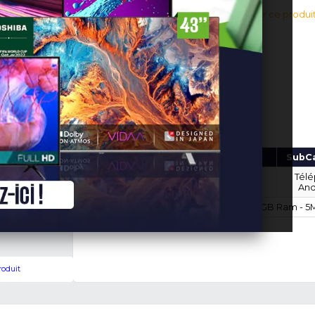
48,500 FC
En stock!
(0 avis v
Connectez-vous pour aj
Ajouter au panier
Marque
Modèle
Tecno
TEC-P5