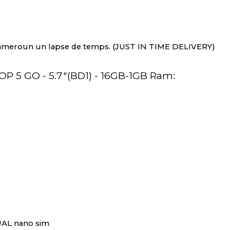
ique, même 788 heures d'autonomie en veille 3
5 , le smartphone dernier cri qui vous offre d
e multitâche fluide, d'une connectivité sans fa
ur NKCLMARKET, le TECNO POP 5 est le choix parf
O POP 5 GO - 5.7"(BD1) - 16GB-1GB Ram - 5MP
rience d'une technologie de pointe au creux de 