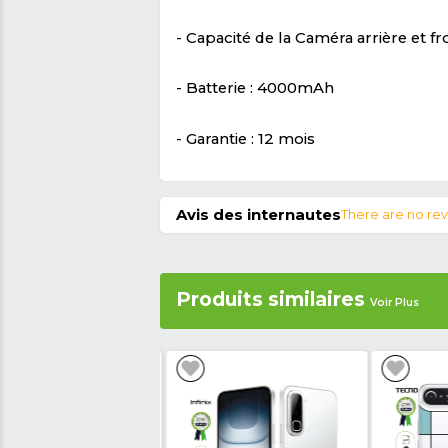
Livraison a domicile e
Caractéristique du
- Marque : TECNO
- Modèle : POP 5 GO
- Stockage interne : 16G
- Mémoire vive : 1Go