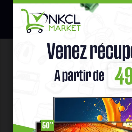
☰
Hot Deals
Promo Congélateu
Accueil
Téléphones & Tablettes
Tél