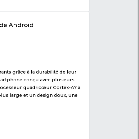
.7"(BD1) - 16GB-1GB Ram - 5MP-5MP - 4000mAh - Garanti
nnaisseurs du monde Android