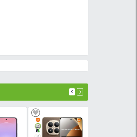
T IN TIME DELIVERY)
1GB Ram: