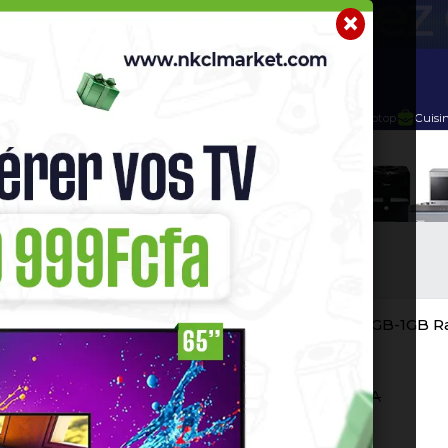
r
Telephone Hightech
Imprimante
Home Cinema / Bar
éphone Androïde
TECNO POP 5 GO - 
Garantie 12 Mois