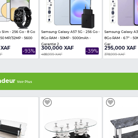
uces
 puces : -DUAL nano sim
 arrière et frontale : 5MP+0.3MP /5MP
ere are no reviews on this product