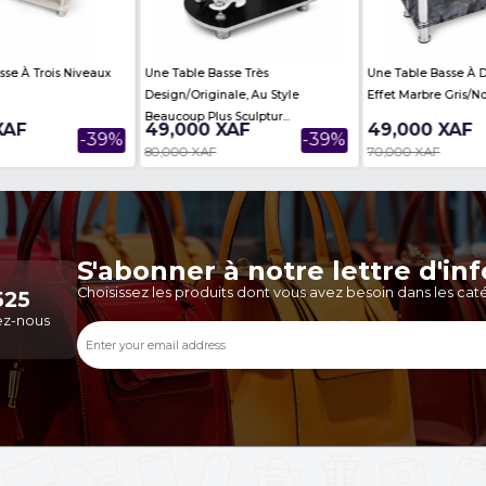
es
Voir Plus
Tecno Camon Slim - 256 Go - 8 Go
Samsung Galaxy A57 5G 
RAM - 6,78" - 50 MP/32MP - 5600
8Go RAM - 50MP - 5000
MAh -...
Garantie 2...
208,000 XAF
300,000 XAF
-93%
2,789,900 XAF
488,999 XAF