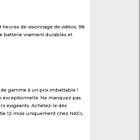
es élégants et performants grâce à la durabilit
 GO Cameroun est un smartphone conçu avec p
.
Il est composé d'un processeur quadricœur C
ut, il a aussi une vision plus large et un design
lus.
 heures d'appels 3G , 9 heures de visionnage d