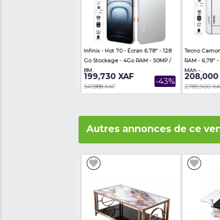
- Taille d'écran : 5,71 po
- Nombre et nature des
- Capacité de la Caméra
- Batterie : 4000mAh
- Garantie : 12 mois
Avis des internautes
Th