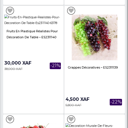
Lampes Décorative – ES19057
Lampes De Chambre –
130,000 XAF
78,000 XAF
-7%
140,000 XAF
88,000 XAF