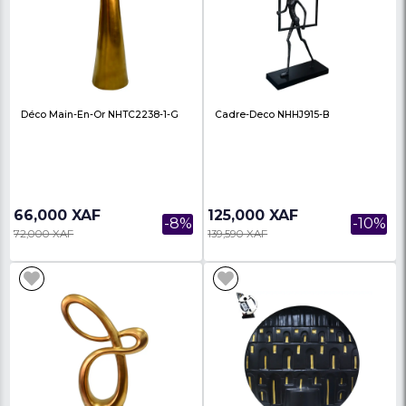
Étagère Multifonction 4 Niveaux –
Tableau Décoratif - P
Cuisine & Maison
"Rêves Dorés Essence
Toile Ultr...
16,500 XAF
25,000 XAF
-33%
24,600 XAF
45,000 XAF