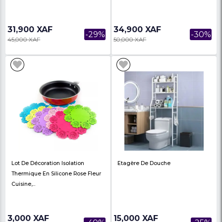
Horloge Murale Décoration De
Miroir Décoratif Cadre
Salon Chambre – ES2311108
ES2311110
62,000 XAF
72,000 XAF
-7%
67,000 XAF
78,000 XAF