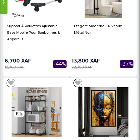
Grande Taille, Art Graffiti Abstrait
Afro-Américaine Vinta
D’...
Décoration Mura...
48,000 XAF
48,000 XAF
-8%
52,000 XAF
53,000 XAF