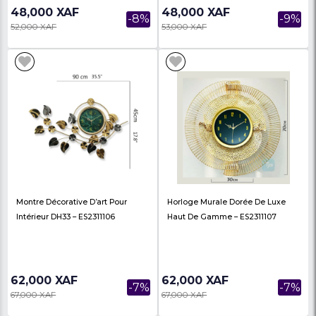
25,000 XAF
24,000 XAF
-14%
29,000 XAF
27,000 XAF
ART MURAL EN OR
Tableau Decoratif Mur
Abstraite Cerf Doré M
Bleue Pos...