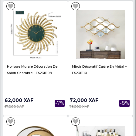
39,000 XAF
7,500 XAF
-33%
58,000 XAF
10,500 XAF
Lustre LED De Plafond ES2410006
Miroir Mural Rond Ca
Doré ES2403082