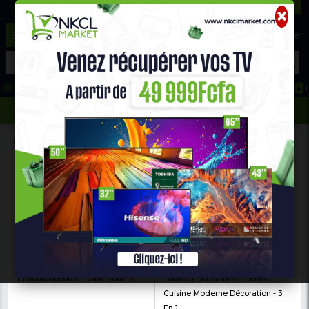
☰
Aide ?
Hot Deals
Promo Congélateur
Telephone Hightech
693 71 25 25
652 36 21 34