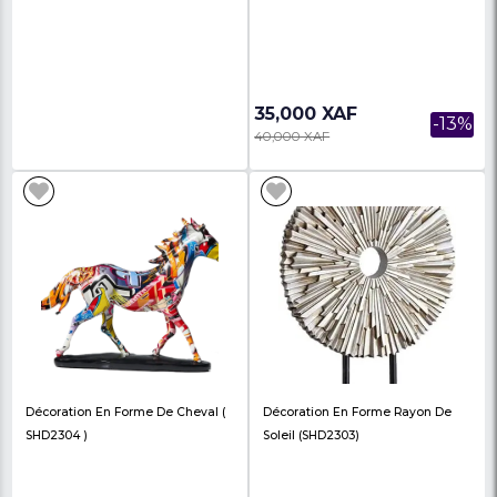
Lot De Décoration Isolation
Etagère De Douche
Thermique En Silicone Rose Fleur
Cuisine,...
3,000 XAF
15,000 XAF
-40%
5,000 XAF
20,000 XAF