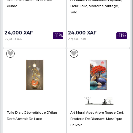
Peinture Sur Toile Avec Arbre
Affiche Nordique Abst
Riche En Or, Style Chinois
Feuille De Poisson Dor
Moderne
Coulo...
43,000 XAF
24,000 XAF
-28%
60,000 XAF
28,000 XAF