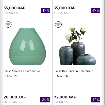
Porte Savon - Plastique - 01 Pièce -
Table Console En Mar
Rose/Bleu - 01 Mois
Avec Cadre En Métal 
Mirrior – JJ...
3,500 XAF
575,000 XAF
-13%
4,000 XAF
640,000 XAF