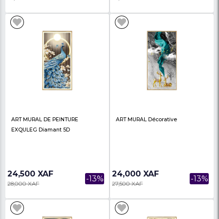
Toile D'art Géométrique D'élan
Art Mural Avec Arbre 
Doré Abstrait De Luxe
Broderie De Diamant,
En Poin...
24,000 XAF
24,000 XAF
-11%
27,000 XAF
27,500 XAF