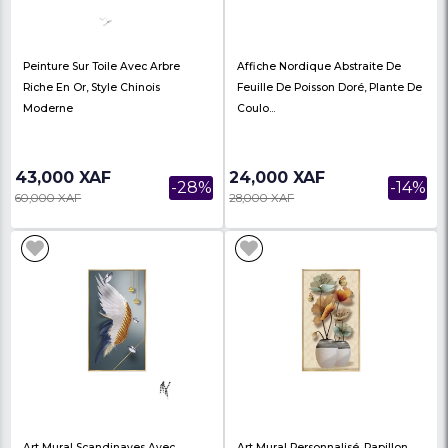
Étagère De Toilette 3 Niveau En
Art Mural De Peinture
En Acier Etagère De Salle De Bain
L....
15,900 XAF
23,000 XAF
-39%
25,900 XAF
28,000 XAF