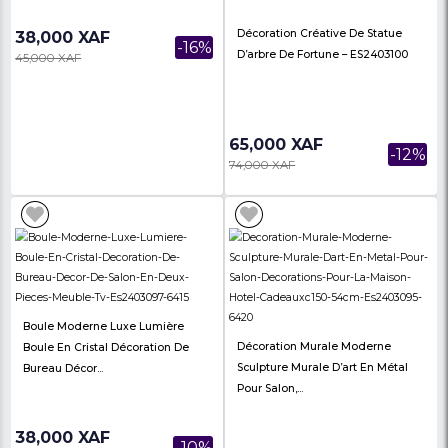
-20%
40,000 XAF
85,000 XAF
Déco PSS-382-WG
28,000 XAF
-18%
34,000 XAF
Monkey Plate PSS-417