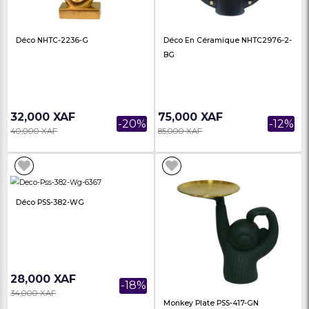
Étagères Multi-Niveaux Pour
Étagère De Cuisine
Plantes D’intérieur
Multifonctionnelle En 
Métal Blanc, 100 X 30...
31,900 XAF
34,900 XAF
-29%
45,000 XAF
50,000 XAF