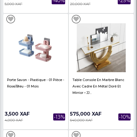
Miroirs Mural En Forme De Soleil
Étagères Murales De S
Doré – ES2311111
– Design Moderne & G
Place
120,000 XAF
11,900 XAF
-91%
1,350,000 XAF
19,000 XAF