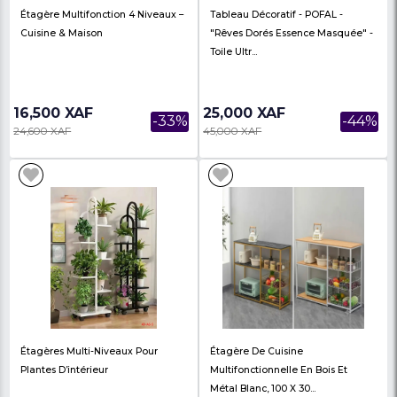
Montre Décorative D’art Pour
Horloge Murale Dorée
Intérieur DH33 – ES2311106
Haut De Gamme – ES2
62,000 XAF
62,000 XAF
-7%
67,000 XAF
67,000 XAF