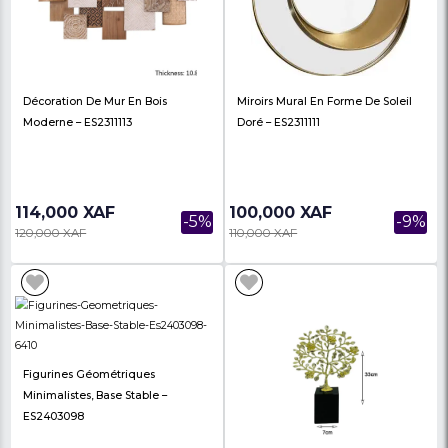
Déco NHTC-2236-G
Déco En Céramique 
BG
32,000 XAF
75,000 XAF