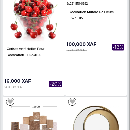
Déco Main-En-Or NHTC2238-1-G
Cadre-Deco NHHJ915-
66,000 XAF
125,000 XAF
-8%
72,000 XAF
139,590 XAF