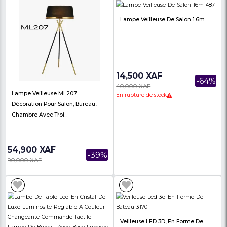
35,000 XAF
35,000 XAF
-17%
42,000 XAF
42,000 XAF
Vase Moyen En Céramique –
Vase De Fleurs En Cé
ES2311124
ES2311126