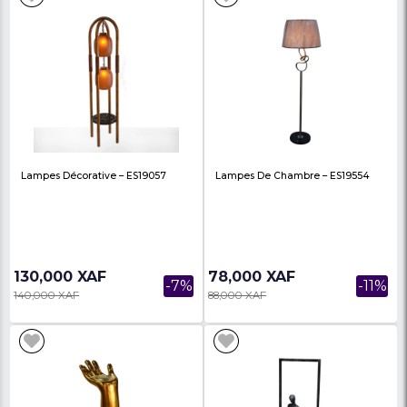
Filtre
Support À Roulettes Ajustable –
Étagère Moderne 5 Ni
Base Mobile Pour Bonbonnes &
Métal Noir
Appareils...
6,700 XAF
13,800 XAF
-44%
12,000 XAF
22,000 XAF