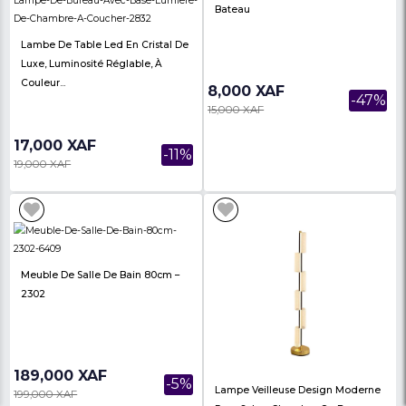
20,000 XAF
72,000 XAF
-26%
26,900 XAF
84,000 XAF
Fruits En Plastique Réalistes Pour
Décoration De Table – ES2311140
30,000 XAF
-21%
Grappes Décoratives –
38,000 XAF