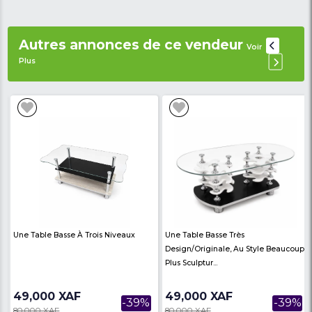
- Nature des puces : nano sim
- Capacité de la Caméra arrière : 8MP
- Caméra frontale : 5MP
- Connectivité : WLAN, Bluetooth, GPS, NFC, Radio
- Batterie : 5000mAh
Avis des
There are no reviews on th
internautes
product
Produits similaires
Voir Plus