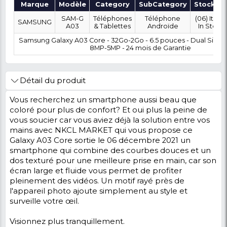
OÙ SOUHAITEZ-VOUS ÊTRE LIVRÉ ?
0 FCFA
Coût :
T
POLITIQUE DE RETOUR
Marque
Modèle
Category
SubCatego
SAM-G
Téléphones
Téléphone
SAMSUNG
A03
& Tablettes
Androïde
Samsung Galaxy A03 Core - 32Go-2Go - 6.5 pouce