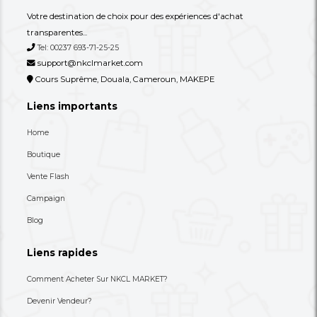
Une Table Basse À Trois Niveaux
Une Table Basse Très
Design/originale, Au 
Plus Sculptur...
49,000 XAF
49,000 XAF
-39%
80,000 XAF
80,000 XAF