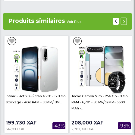
meilleur prix en passant votre commande sur
nkclmarket.com, le meilleur site de la vente 
au Cameroun et bénéficiez d'une livraison à
et partout au Cameroun.
Caractéristiques du smartphone Ga
A03 Core:
- Nom du produit : Smartphone
- Marque : Samsung
- Modèle : Galaxy A03 Core
- Processeur : Octa-core
- Système d'opération : Android 11 édition GO
- Stockage interne : 32 Go
- Mémoire vive : 2 Go
- Taille d'Ecran : 6.5 pouces
- Résolution : 720 x 1600 pixels
- Nombre de SIM : 2