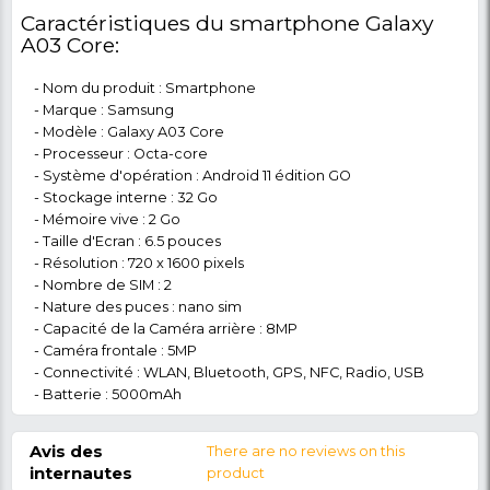
Augmentez votre champ de vision jusqu'à l'
Infinity-V de 16,55 cm avec une taille de 6,5 
suffisamment large et fluide pour vous per
profiter pleinement des vidéos et vous pouv
que vous avez manqué. Grâce à la technolo
votre contenu quotidien est plus beau net et 
Fonctionnant sur Android 11 édition GO, Ce
smartphone Galaxy A03 Core prix Camerou
combine la puissance de traitement grâce à
processeur Octa-Core, couplé avec jusqu'à 
RAM pour des performances rapides et effica
est également livré avec 32 Go de stockage 
qui vous aidera également à conserver tous 
documents, photos, vidéos et bien d'autres fi
Embrassez votre Samsung Galaxy A03 Core 