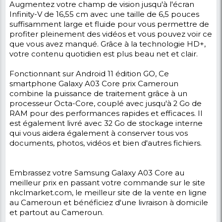
8MP-5MP - 24 mois de Garan
Détail du produit
Vous recherchez un smartphone aussi beau
coloré pour plus de confort? Et oui plus la p
vous soucier car vous aviez déjà la solution e
mains avec NKCL MARKET qui vous propose
Galaxy A03 Core sortie le 06 décembre 2021
smartphone qui combine des courbes douce
dos texturé pour une meilleure prise en main
écran large et fluide vous permet de profite
pleinement des vidéos. Un motif rayé près d
l'appareil photo ajoute simplement au style 
surveille votre œil.
Visionnez plus tranquillement.