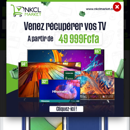
☰
Aide ?
Hot Deals
Promo Congélateur
Telephone Hightech
693 71 25 25
652 36 21 34
Accueil
Téléphones & Tablettes
Téléphone Androïde