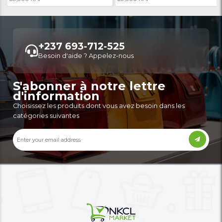
Infinix - Hot 70 - Écran 6.78" - 128 Go
Tecno Camon Slim - 2
Stockage - 4Go RAM - 50MP / 8M...
RAM - 6,78" - 50 MP/3
MAh -...
199,730 XAF
208,000 XAF
-43%
347,888 XAF
2,789,900 XAF
Autres annonces de ce vendeur
Plus