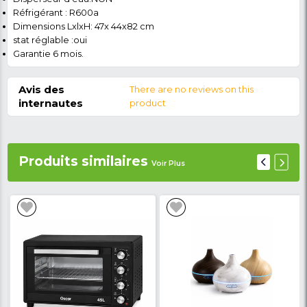
Entrez en possession de votre Réfrigérateur de ch
INNOVA 96L - IN125 - Gris - 12Mois Garantie uniqueme
NKCL MARKET et faites vous livrer chez vous et parto
Cameroun.
Caractéristiques du
Réfrigérateur:
Marque : INNOVA
Modèle : IN-125
Contenance : 96l
Type de réfrigérateur :Combiné
Nombre de portes: 01
Disperseur d'eau:NON