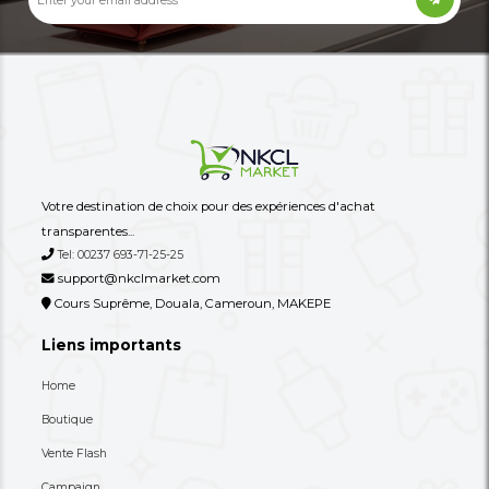
Une Commode/meuble De
Un Tire-Lait Manuel O
Rangement À Tiroirs En Tissu
80,000 XAF
8,900 XAF
-27%
110,000 XAF
30,000 XAF