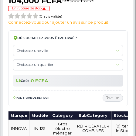
🚩 Signaler Des Informations Incorrectes Liées Au Produit
Réfrigérateur De Chambre INNOVA 96L - 
- Gris - 12Mois Garantie
104,000 FCFA
138,000 FCFA
En rupture de stock
(0 avis valide)
Connectez-vous pour ajouter un avis sur ce produit
OÙ SOUHAITEZ-VOUS ÊTRE LIVRÉ ?