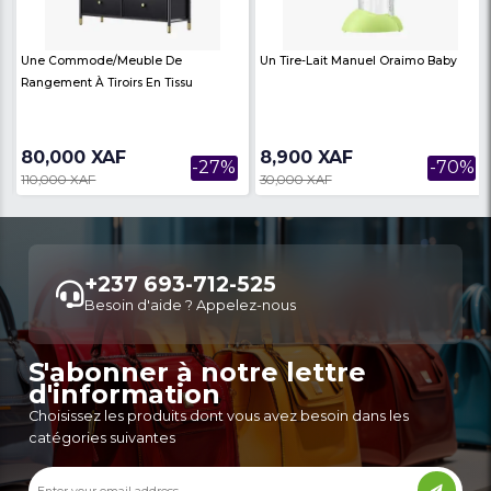
C’est Un Mini-Four Électrique De
Diffuseurs D'huiles Ess
Comptoir Noir,
Humidificateurs
90,000 XAF
14,900 XAF
-31%
130,000 XAF
27,000 XAF
Autres annonces de ce vendeur
Plus