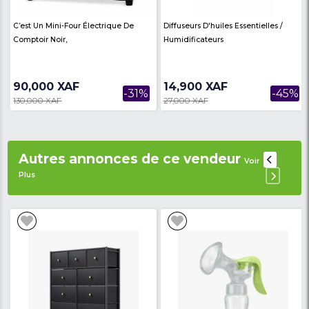
Réfrigérant : R600a
Dimensions LxlxH: 47x 44x82 cm
stat réglable :oui
Garantie 6 mois.
Avis des
There are no reviews on th
internautes
product
Produits similaires
Voir Plus