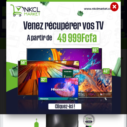
☰
Aide ?
Hot Deals
Promo Congélateur
Telephone Hightech
693 71 25 25
652 36 21 34
Accueil
Gros Électro Ménager
RÉFRIGÉRATEUR COMBINES