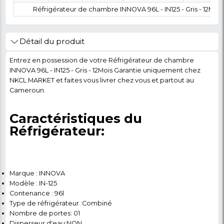
0 FCFA
Coût :
T
POLITIQUE DE RETOUR
Marque
Modèle
Category
SubCategory
Gros
RÉFRIGÉRATEU
INNOVA
IN-125
électro
COMBINES
ménager
Réfrigérateur de chambre INNOVA 96L - IN125 -
Détail du produit