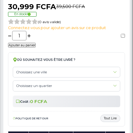
🚩 Signaler Des Informations Incorrectes Liées Au Produit
Plaque De Cuisson À Gaz Automatique - 
- OSC-301 - 2 Feux + Compartiment Pour Le
- Gris - Garantie 6 Mois
30,999 FCFA
39,500 FCFA
En stock!
(0 avis valide)
Connectez-vous pour ajouter un avis sur ce produit
Ajouter au panier