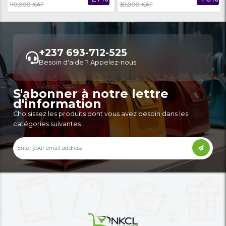
C’est Un Mini-Four Électrique De
Diffuseurs D'huiles Ess
Comptoir Noir,
Humidificateurs
90,000 XAF
14,900 XAF
-31%
130,000 XAF
27,000 XAF