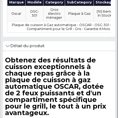
OÙ SOUHAITEZ-VOUS ÊTRE LIVRÉ ?
0 FCFA
Coût :
T
POLITIQUE DE RETOUR
Marque
Modèle
Category
SubCategory
Gros
OSC-
Oscar
électro
Plaque à Gaz
301
ménager