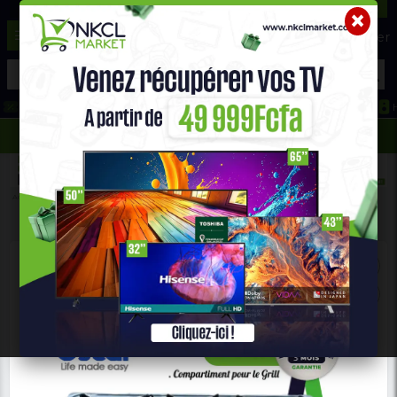
☰
Aide ?
Hot Deals
Promo Congélateur
Telephone Hightech
693 71 25 25
652 36 21 34
Accueil
Gros Électro Ménager
Plaque À Gaz