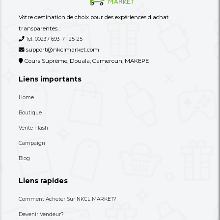
Autres annonces de ce vendeur
Plus
Une Commode/meuble De
Un Tire-Lait Manuel O