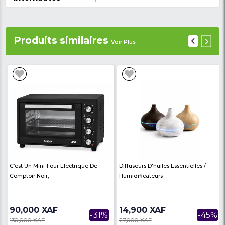
Garantie de 6 Mois
Profitez d'une tranquillité d'esprit totale avec une g
mois, offrant une protection contre tout défaut de f
et assurant une satisfaction client maximale.
En conclusion, la Plaque de Cuisson à Gaz Automat
avec 2 feux et compartiment pour le grill est un inv
sûr et judicieux pour toute cuisine. Avec sa performa
sa polyvalence et son design élégant, elle vous a
dans la préparation de délicieux repas pendant de
nombreuses années à venir.
Livraison à domicile 
au Cameroun.
Caractéristiques de la p
à gaz Oscar automatiq
Type de produit :
Plaque de cuisson à gaz automa
Marque :
OSCAR
Modèle :
OSC-301