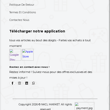
Rangement À Tiroirs En Tissu
80,000 XAF
8,900 XAF
-27%
110,000 XAF
30,000 XAF
+237 693-712-525
Besoin d'aide ? Appelez-nous
S'abonner à notre lettre
d'information
Choisissez les produits dont vous avez besoin dans 
catégories suivantes