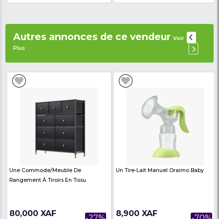
Couleur :
grise
Combien de foyers :
2 feux
Type de gaz :
GPL
Puissance de chauffe :
L : 2,9kW
M : 0,7 kW
A : 3,5 kW
Pression du gaz :
2800Pa
Puissance nominale :
7,2 kW
Dimensions (L x P) :
69 x 39 cm
Garantie :
6 mois
Avis des
There are no reviews on th
internautes
product
Produits similaires
Voir Plus