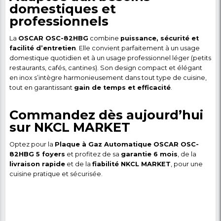
son couvercle
protège votre espace contre les rés
liquides qui salissent tout en protégeant la plaque c
chocs et les rayures.
Les avantages de la plaq
gaz OSCAR OSC-82HBG
4 foyers performants
: cuisson simultanée de plusi
rapide et homogène.
Allumage automatique pratique et sécurisé
: p
d’allumettes, simple et sûr à utiliser.
Surface en inox résistante
: durable, hygiénique e
nettoyer après chaque utilisation.
Format compact 20″ (≈50 cm)
: idéal pour toutes 
cuisines, petites ou grandes, tout en offrant polyval
confort d’utilisation.
Consommation de gaz optimisée
: brûleurs effi