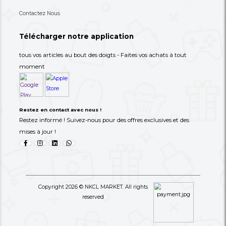
77,000 XAF
6,000 XAF
-59%
190,000 XAF
17,000 XAF
+237 693-712-525
Besoin d'aide ? Appelez-nous
S'abonner à notre lettre
d'information
Choisissez les produits dont vous avez besoin dans 
catégories suivantes