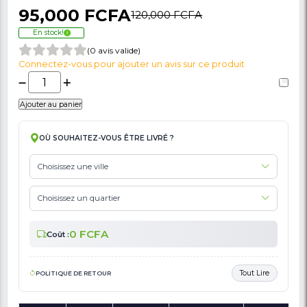
🚩 Signaler Des Informations Incorrectes Liées Au Produit
Plaque À Gaz 20 Pouces OSCAR OSC-82HB
Foyers – Inox - Allumage Automatique –
Garantie 6 Mois
95,000 FCFA
120,000 FCFA
En stock!
(0 avis valide)
Connectez-vous pour ajouter un avis sur ce produit
Ajouter au panier