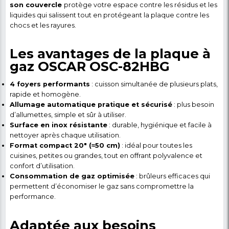
Plaque à Gaz 20 pouces OSCAR OSC-82HBG – 5 
Allumage Automatique – Garantie 6
Détail du produit
Plaque à Gaz Automatiq
OSCAR OSC-82HBG – 5 Fo
Inox pour une Cuisson
Rapide, Sécurisée et Effi
La
Plaque à Gaz OSCAR OSC-82HBG
vous perme
préparer vos plats avec
rapidité, confort et sécur
à ses
5 foyers puissants
et à l’allumage automatiqu
idéale pour les familles, les petits restaurants ou les 
professionnelles légères. Sa surface en inox assure
robustesse, hygiène et facilité d’entretien
tand