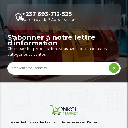
C’est Un Mini-Four Électrique De
Diffuseurs D'huiles Ess
Comptoir Noir,
Humidificateurs
90,000 XAF
14,900 XAF
-31%
130,000 XAF
27,000 XAF