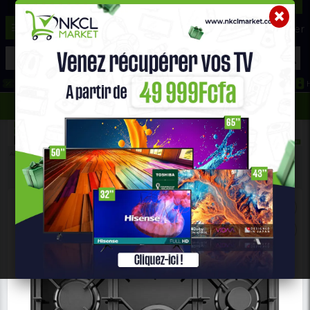
☰
Aide ?
Hot Deals
Promo Congélateur
Telephone Hightech
693 71 25 25
652 36 21 34
Accueil
Gros Électro Ménager
Plaque À Gaz