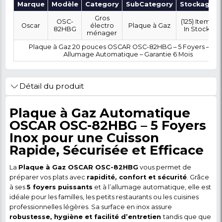
OÙ SOUHAITEZ-VOUS ÊTRE LIVRÉ ?
0 FCFA
Coût :
T
POLITIQUE DE RETOUR
Marque
Modèle
Category
SubCategory
Gros
OSC-
Oscar
électro
Plaque à Gaz
82HBG
ménager