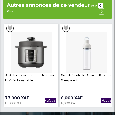
Allumage
: Automatique
Couleur
: Argent (Inox)
Surface
: facile d’entretien
Couvercle
: oui
Consommation de gaz
: optimisée
Usage
: domestique ou professionnel léger
Garantie
: 6 mois
Avis des
There are no reviews on th
internautes
product
Produits similaires
Voir Plus