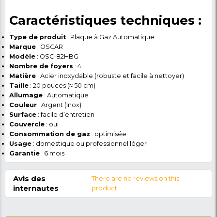
permettent d’économiser le gaz sans compromettre
performance.
Adaptée aux besoins
domestiques et
professionnels
La
OSCAR OSC-82HBG
combine
puissance, sécu
facilité d’entretien
. Elle convient parfaitement à 
domestique quotidien et à un usage professionnel lé
restaurants, cafés, cantines). Son design compact et
en inox s’intègre harmonieusement dans tout type d
tout en garantissant
gain de temps et efficacité
.
Commandez dès aujourd
sur NKCL MARKET