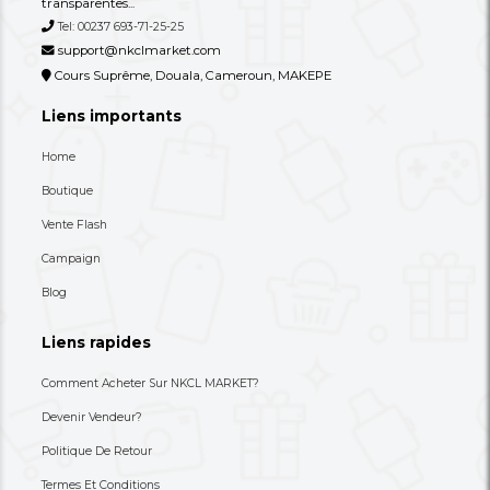
Autres annonces de ce vendeur
Plus
Un Autocuiseur Électrique Moderne
Gourde/bouteille D'ea
En Acier Inoxydable
Transparent