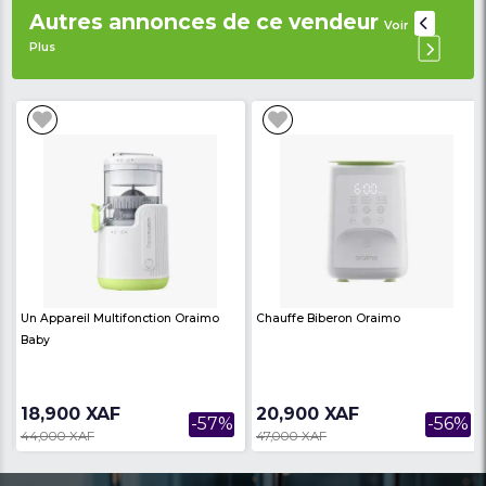
Allumage
: Automatique
Couleur
: Argent (Inox)
Surface
: facile d’entretien
Couvercle
: oui
Consommation de gaz
: optimisée
Usage
: domestique ou professionnel léger
Garantie
: 6 mois
Avis des
There are no reviews on th
internautes
product
Produits similaires
Voir Plus