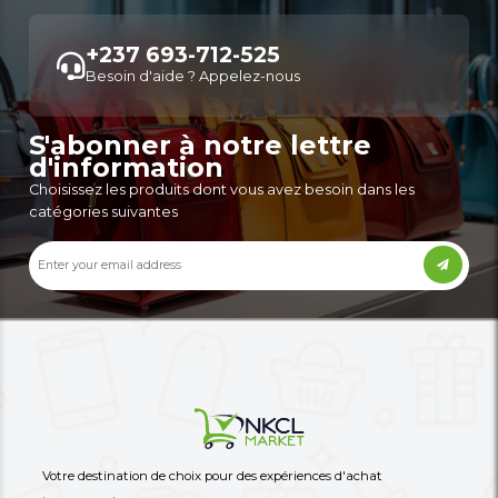
Machine À Laver Automatique
Machine À Laver Com
BINATONE BFWM-070 – 7 Kg –
FH069FDMS - 10,5 Kg 
Frontale (Hublo...
Fronta...
184,555 XAF
1,260,000 XAF
-23%
240,000 XAF
1,600,000 XAF