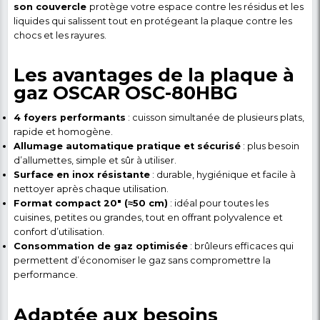
Plaque à Gaz 20 pouces OSCAR OSC-80HBG – 5 
Allumage Automatique – Garantie 6
Détail du produit
Plaque à Gaz Automatiq
OSCAR OSC-80HBG – 5 Fo
Inox pour une Cuisson
Rapide, Sécurisée et Effi
La
Plaque à Gaz OSCAR OSC-80HBG
vous perme
préparer vos plats avec
rapidité, confort et sécur
à ses
5 foyers puissants
et à l’allumage automatiqu
idéale pour les familles, les petits restaurants ou les 
professionnelles légères. Sa surface en inox assure
robustesse, hygiène et facilité d’entretien
tand