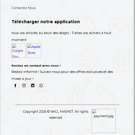
18,900 XAF
20,900 XAF
-57%
44,000 XAF
47,000 XAF
+237 693-712-525
Besoin d'aide ? Appelez-nous
S'abonner à notre lettre
d'information
Choisissez les produits dont vous avez besoin dans 
catégories suivantes