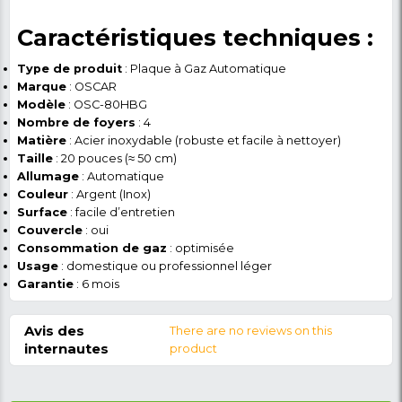
permettent d’économiser le gaz sans compromettre
performance.
Adaptée aux besoins
domestiques et
professionnels
La
OSCAR OSC-80HBG
combine
puissance, sécu
facilité d’entretien
. Elle convient parfaitement à 
domestique quotidien et à un usage professionnel lé
restaurants, cafés, cantines). Son design compact et
en inox s’intègre harmonieusement dans tout type d
tout en garantissant
gain de temps et efficacité
.
Commandez dès aujourd
sur NKCL MARKET