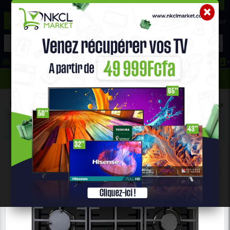
☰
Aide ?
Hot Deals
Promo Congélateur
Telephone Hightech
693 71 25 25
652 36 21 34
Accueil
Gros Électro Ménager
Plaque À Gaz