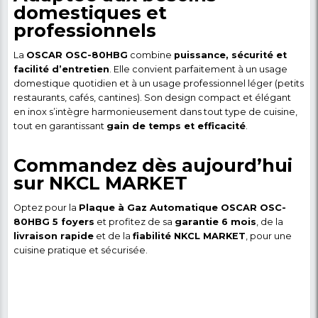
son couvercle
protège votre espace contre les rés
liquides qui salissent tout en protégeant la plaque c
chocs et les rayures.
Les avantages de la plaq
gaz OSCAR OSC-80HBG
4 foyers performants
: cuisson simultanée de plusi
rapide et homogène.
Allumage automatique pratique et sécurisé
: p
d’allumettes, simple et sûr à utiliser.
Surface en inox résistante
: durable, hygiénique e
nettoyer après chaque utilisation.
Format compact 20″ (≈50 cm)
: idéal pour toutes 
cuisines, petites ou grandes, tout en offrant polyval
confort d’utilisation.
Consommation de gaz optimisée
: brûleurs effi