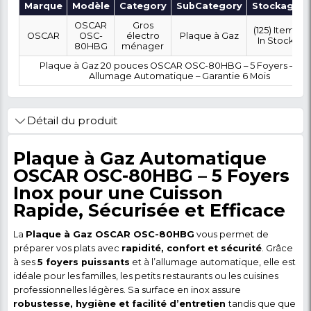
OÙ SOUHAITEZ-VOUS ÊTRE LIVRÉ ?
0 FCFA
Coût :
T
POLITIQUE DE RETOUR
Marque
Modèle
Category
SubCategory
OSCAR
Gros
OSCAR
OSC-
électro
Plaque à Gaz
80HBG
ménager