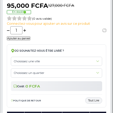
🚩 Signaler Des Informations Incorrectes Liées Au Produit
Plaque À Gaz 20 Pouces OSCAR OSC-80HB
Foyers – Inox - Allumage Automatique –
Garantie 6 Mois
95,000 FCFA
127,000 FCFA
En stock!
(0 avis valide)
Connectez-vous pour ajouter un avis sur ce produit
Ajouter au panier