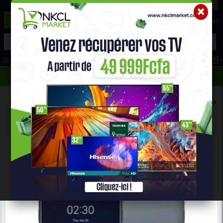
☰
Aide ?
Hot Deals
Promo Congélateur
Telephone Hightech
693 71 25 25
652 36 21 34
Accueil
Téléphones & Tablettes
Téléphone Androïde