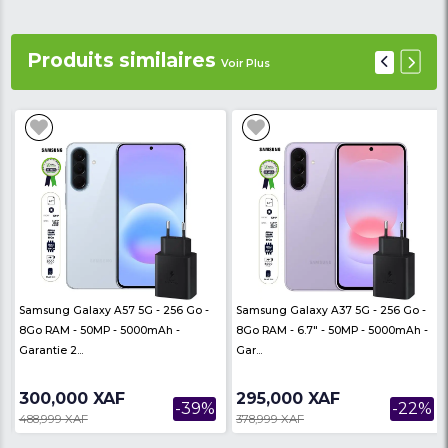
- Modèle : Nokia 2.3
- Couleur disponible: Vert Cyan / Sable / 
(Votre choix SVP)
- Ecran : 6.2 pouces
- Stockage /RAM : 32 Go/2 Go RAM
- Fente pour carte mémoire : micro
- Caméra : 13MP/5MP