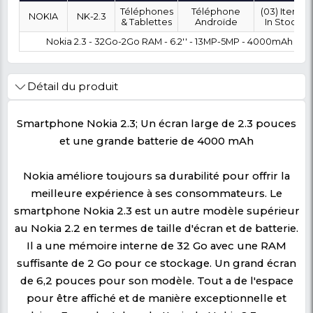
OÙ SOUHAITEZ-VOUS ÊTRE LIVRÉ ?
0 FCFA
Coût :
T
POLITIQUE DE RETOUR
Marque
Modèle
Category
SubCategory
Téléphones
Téléphone
NOKIA
NK-2.3
& Tablettes
Androïde
Nokia 2.3 - 32Go-2Go RAM - 6.2'' - 13MP-5MP -