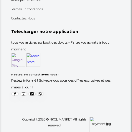
49,000 XAF
49,000 XAF
-30%
70,000 XAF
70,000 XAF
+237 693-712-525
Besoin d'aide ? Appelez-nous
S'abonner à notre lettre
d'information
Choisissez les produits dont vous avez besoin dans 
catégories suivantes