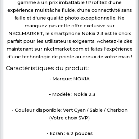
claire. En parlant de sa batterie, le Nokia 2
grosse batterie de 4000 mAh pour vous 
engagé tout au long. Chargez-le bien et vo
vous aventurer n'importe où avec assurance
des photos est également très possible 
smartphone avec sa caméra arrière 13MP q
donne des photos lumineuses et une camér
de 5MP. La nuit n'est pas une barrière p
meilleures images. Nokia 2.3 est constru
Androïde 9.0 et Androïde ONE pour une ex
meilleure et moderne.