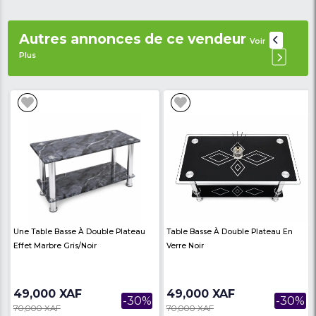
- Processeur : Quad-core 2.0 GHz Corte
- Chipset :Mediatek MT6761 Helio A22 (
- Système d’exploitation (OS) : Androïde 9.
- Androïde One
Avis des
There are no reviews on th
internautes
product
Produits similaires
Voir Plus