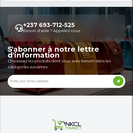
Samsung Galaxy A57 5G - 256 Go -
Samsung Galaxy A37 5
8Go RAM - 50MP - 5000mAh -
8Go RAM - 6.7" - 50M
Garantie 2...
Gar...
300,000 XAF
295,000 XAF
-39%
488,999 XAF
378,999 XAF