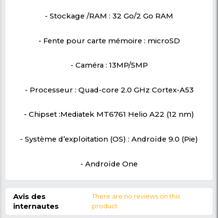
Découvrez le smartphone Nokia 2.3 , le s
dernier cri qui vous offre des fonctionnalité
gamme à un prix imbattable ! Profitez 
expérience multitâche fluide, d'une connecti
faille et d'une qualité photo exceptionnel
manquez pas cette offre exclusive s
NKCLMARKET, le smartphone Nokia 2.3 est 
parfait pour les utilisateurs exigeants. Ache
maintenant sur nkclmarket.com et faites l'e
d'une technologie de pointe au creux de vot
Caractéristiques du produit:
- Marque: NOKIA