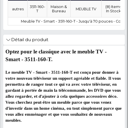
OÙ SOUHAITEZ-VOUS ÊTRE LIVRÉ ?
0 FCFA
Coût :
T
POLITIQUE DE RETOUR
Marque
Modèle
Category
SubCategory
3511-160-
Maison &
autres
MEUBLE TV
T
Bureau
Meuble TV - Smart - 3511-160-T - Jusqu'à 70 