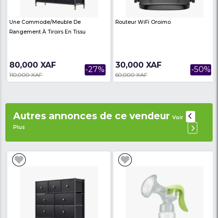
- Convient à 55 pouces
- Matériel :
Bois
- Fonction :
décoration, rangement
- Espace pour la télévision :
jusqu'à 60 po
Dimension
- Longueur :
106 CM
- Hauteur :
44 cm
-Diamètre :
35 cm
Avis des
There are no reviews on th
internautes
product