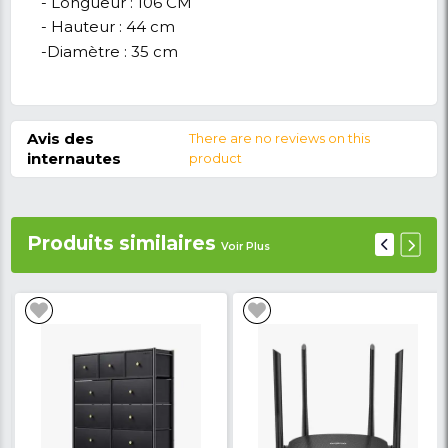
MARKET CAMEROUN. Leader de la vente en lign
Cameroun. Alors, entrez en possession de votre M
en un clic sur nkclmarket.com et faite vous livrer c
partout au Cameroun en un lapse de temps.
Caractéristiques du Meuble TV-Sm
3511-160-T:
- Type de produit :
Meuble TV - Meuble 
- Numéro de modèle :
3511-160-T
- Couleur :
Marron
- Combien de tiroirs :
02