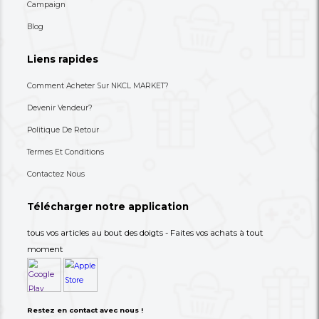
Une Commode/meuble De
Un Tire-Lait Manuel O
Rangement À Tiroirs En Tissu
80,000 XAF
8,900 XAF
-27%
110,000 XAF
30,000 XAF
+237 693-712-525
Besoin d'aide ? Appelez-nous
S'abonner à notre lettre