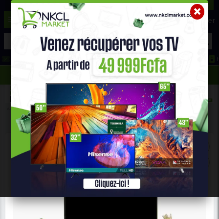
☰
Aide ?
Hot Deals
Promo Congélateur
Telephone Hightech
693 71 25 25
652 36 21 34
Accueil
Maison & Bureau
MEUBLE TV