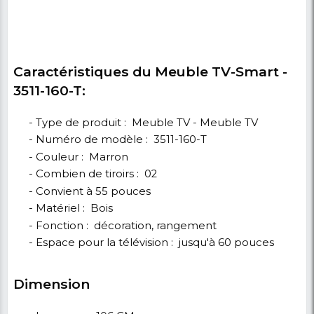
Ce meuble TV - Smart - 3511-160-T est également l
spacieuse idéale pour les bibelots. Il offre suffisam
d'espace pour les vases, services à thé et autres arti
plus, la couche d'étagères peut vous aider à organis
magazines, livres, consoles de jeux, etc. Vous pouve
également l'utiliser comme table basse et profiter
confortablement de votre thé de l'après-midi.
Achetez ce Meuble TV - Smart - 3511-160-T - Jusqu
pouces - Couleur bois, uniquement disponible che