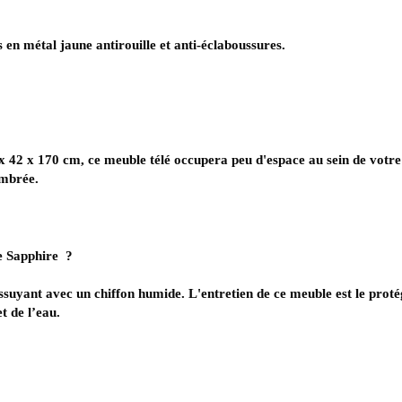
particules anticancéreux de qualité E1(aggloméré lam
s
est équipé de trois tiroirs et d’une étagère. Ses comp
 ce meuble vous permet de ranger des objets de décorati
uelle vous pourrez placer votre téléviseur de 60 pouces
ipé des pieds en métal jaune antirouille et anti-éclabo