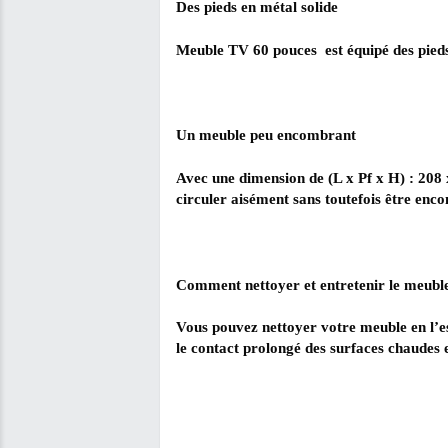
des matériaux panneaux de 
Ranger et classer des objet
Ce meuble de salon en bois 
albums photos. L’étagère de
spacieuse sans niche sur laq
Des pieds en métal solide
Meuble TV 60 pouces est équ