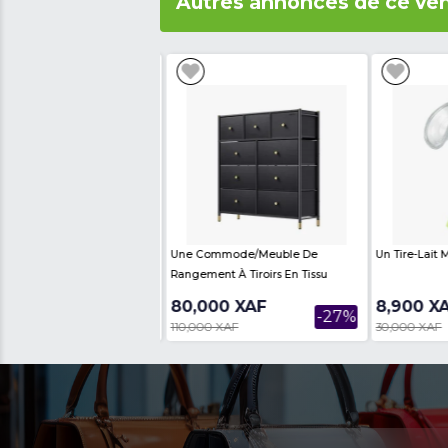
Avis des internautes
Th
Produits similair