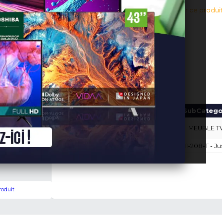
180,000 FC
En stock!
(0 avis v
Connectez-vous pour aj
Ajouter au panier
Marque
Modèle
4601-
autres
200-S