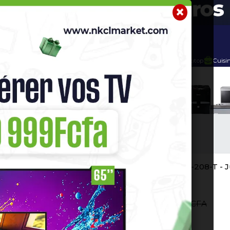
r
Telephone Hightech
Imprimante
Home Cinema / Bar
TV
Meuble TV SAPPHIR
Bois