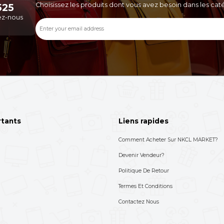
Routeur WiFi Oroimo
Un Appareil Portable Or
Design Compact Et Mod
(THERMOS)
30,000 XAF
11,000 XAF
-50%
60,000 XAF
34,000 XAF
de ce vendeur
Voir Plus