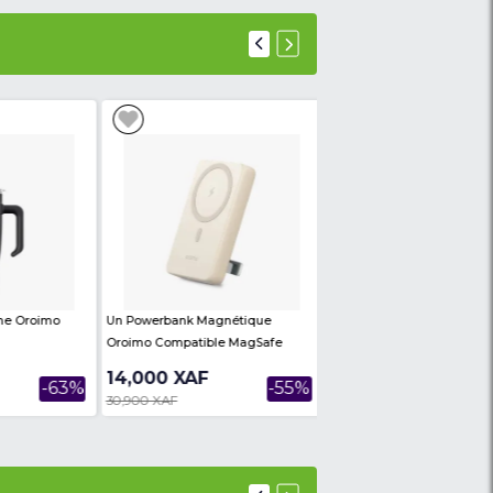
cm - Bois, uniquement disponible chez NKCL MARKE
ble TV en un clic sur nkclmarket.com et faite vous liv