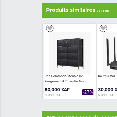
Achetez ce Meuble TV SAP
Leader de la vente en ligne
et partout au Cameroun en 
Caractéristiques 
- Type de produit :
M
- Numéro de modèle
- Couleur :
Bois
- Espace Télé:
Jusqu'
- Nombre de Tiroir:
0
- Dimension(L x Pf x 