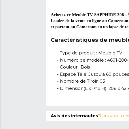
Un meuble peu encombran
Avec une dimension de (L x P
circuler aisément sans tout
Comment nettoyer et entret
Vous pouvez nettoyer votre m
le contact prolongé des surf