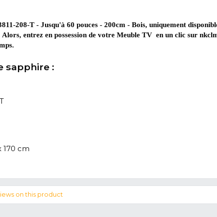
t
f x H) : 208 x 42 x 170 cm, ce meuble télé occupera peu
efois être encombrée.
enir le meuble Sapphire ?
euble en l’essuyant avec un chiffon humide. L'entretien
aces chaudes et de l’eau.