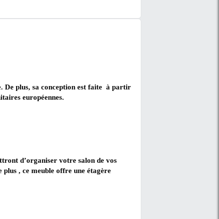
PHIRE 208 - 3811-208-T - Jusqu'à 82 pouces - 200cm - B
ur.
’un tiroir et d'une étagère. De plus, sa conception est 