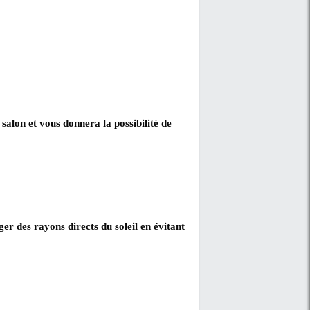
) conformes aux normes sanitaires européennes.
artiments fermés vous permettront d’organiser votre sa
on et aussi des bibelots. De plus , ce meuble offre une
.
ussures.