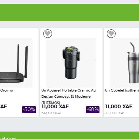
PHIRE 208 - 3811-208-T - Jusqu'à 60 pouces - 200
 au Cameroun. Alors, entrez en possession de votre Meu
un lapse de temps.
de meuble sapphire :
euble TV
 :
4601-200-T
à 60 pouces
3
H):
208 x 42 x 170 cm