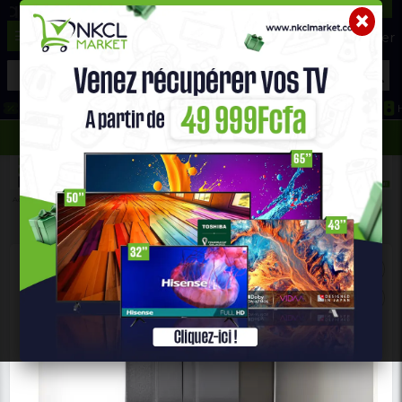
☰
Aide ?
Hot Deals
Promo Congélateur
Telephone Hightech
693 71 25 25
652 36 21 34
Accueil
Maison & Bureau
MEUBLE TV