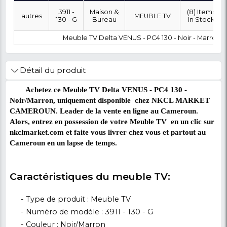
OÙ SOUHAITEZ-VOUS ÊTRE LIVRÉ ?
0 FCFA
Coût :
T
POLITIQUE DE RETOUR
Marque
Modèle
Category
SubCategory
3911 -
Maison &
autres
MEUBLE TV
130 - G
Bureau
Meuble TV Delta VENUS - PC4 130 - N