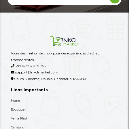
Une Table Basse Au Design Orné Du
Une Table Basse Oval
Logo Chanel
S
39,000 XAF
40,000 XAF
-44%
70,000 XAF
70,000 XAF