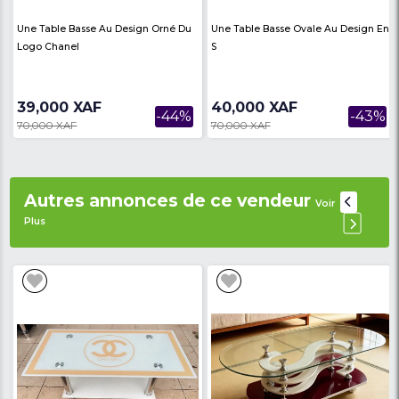
- Nombre de tiroirs :
02
Avis des
There are no reviews on th
internautes
product
Produits similaires
Voir Plus