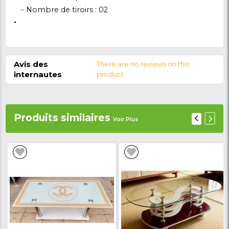
Détail du produit
Achetez ce Meuble TV Delta VENUS - PC4 130
Noir/Marron, uniquement disponible chez NKC
CAMEROUN. Leader de la vente en ligne au Came
Alors, entrez en possession de votre Meuble TV en u
nkclmarket.com et faite vous livrer chez vous et pa
Cameroun en un lapse de temps.
Caractéristiques du meuble TV:
- Type de produit :
Meuble TV
- Numéro de modèle :
3911 - 130 - G
- Couleur :
Noir/Marron