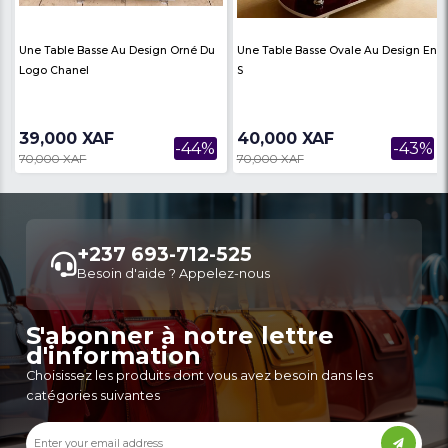
Une Table Basse Au Design Orné Du
Une Table Basse Oval
Logo Chanel
S
39,000 XAF
40,000 XAF
-44%
70,000 XAF
70,000 XAF
Autres annonces de ce vendeur
Plus