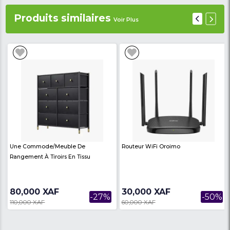
Détail du produit
Meuble Tele MT-TB302
Ce meuble télé vous séduira grâce à son côté foncti
son espace de rangements et à sa grande niche qui
recevoir un grand écran. Ce meuble télé de couleu
comporte un espaces de rangement sur sa base et 
en bois pour le mettre en évidence et le maintenir 
équilibre.
Avis des
There are no reviews on th
internautes
product