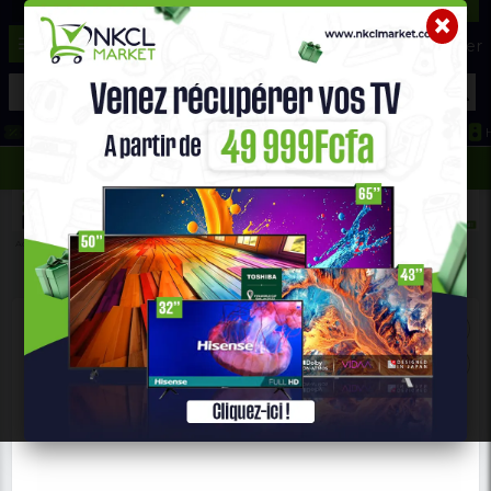
☰
Aide ?
Hot Deals
Promo Congélateur
Telephone Hightech
693 71 25 25
652 36 21 34
Accueil
Maison & Bureau
MEUBLE TV