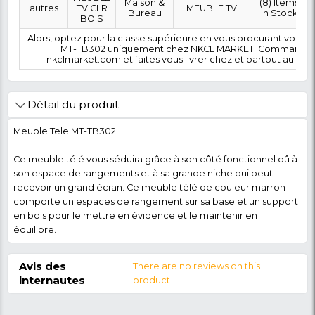
0 FCFA
Coût :
T
POLITIQUE DE RETOUR
Marque
Modèle
Category
SubCategory
MEUBLE
Maison &
autres
TV CLR
MEUBLE TV
Bureau
BOIS
Alors, optez pour la classe supérieure en vous pr
MT-TB302 uniquement chez NKCL MARKE
nkclmarket.com et faites vous livrer chez et