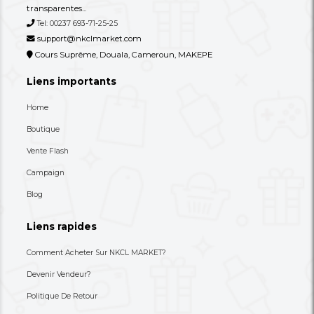
Une Commode/meuble De
Un Tire-Lait Manuel O
Rangement À Tiroirs En Tissu
80,000 XAF
8,900 XAF
-27%
110,000 XAF
30,000 XAF
+237 693-712-525
Besoin d'aide ? Appelez-nous
S'abonner à notre lettre
d'information