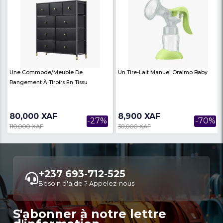
C’est Un Mini-Four Électrique De
Diffuseurs D'huiles Ess
Comptoir Noir,
Humidificateurs
90,000 XAF
14,900 XAF
-31%
130,000 XAF
27,000 XAF