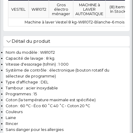
OÙ SOUHAITEZ-VOUS ÊTRE LIVRÉ ?
0 FCFA
Coût :
T
POLITIQUE DE RETOUR
Marque
Modèle
Category
SubCategory
Gros
MACHINE à
VESTEL
W810T2
électro
LAVER
ménager
AUTOMATIQUE
Machine à laver Vestel 8 kg-W810T2-Blanc