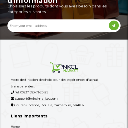
Autres annonces de ce vendeur
Plus
Une Commode/meuble De
Un Tire-Lait Manuel O
Rangement À Tiroirs En Tissu