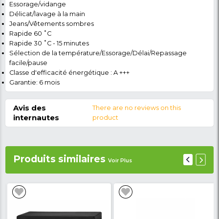
Détail du produit
Nom du modèle : W810T2
Capacité de lavage : 8 kg.
Vitesse d'essorage (tr/min) : 1 000
Système de contrôle : électronique (bouton rotatif 
sélecteur de programme)
Type d'affichage : DEL
Tambour : acier inoxydable
Programmes : 15
Coton (la température maximale est spécifiée)
Coton : 60 °C • Éco 60 ˚C 40 ˚C • Coton 20 °C
Couleurs
Laine
Rincer
Sans danger pour les allergies