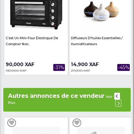
Essorage/vidange
Délicat/lavage à la main
Jeans/Vêtements sombres
Rapide 60 ˚C
Rapide 30 ˚C - 15 minutes
Sélection de la température/Essorage/Délai/Repas
facile/pause
Classe d'efficacité énergétique : A +++
Garantie: 6 mois
Avis des
There are no reviews on th
internautes
product
Produits similaires
Voir Plus