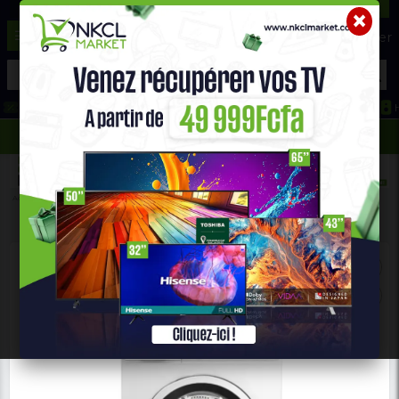
☰
Aide ?
Hot Deals
Promo Congélateur
Telephone Hightech
693 71 25 25
652 36 21 34
Accueil
Gros Électro Ménager
MACHINE À LAVER AUTOMATIQUE