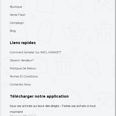
80,000 XAF
8,900 XAF
-27%
110,000 XAF
30,000 XAF
+237 693-712-525
Besoin d'aide ? Appelez-nous
S'abonner à notre lettre
d'information
Choisissez les produits dont vous avez besoin dans 
catégories suivantes