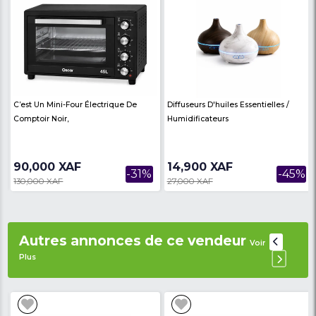
- Marque: LG
- Modele : F0L2CRV2T2C
- Capacité : Lave-linge 17Kg, Sèche-linge 10kg
- Dimession (Lx H x P) : 700 x 990 x 770 mm
- Couleur : Argent
- Moteur : Inverter Direct Drive Motor
- Lave-linge à chargement frontal
Inoxydable
- Laveuse et sécheuse en un
- Eco Hybrid
- Turbo Wash
- True Steam
- Class Energetique : A+++
- Garantie : 12 mois
Avis des
There are no reviews on th
internautes
product