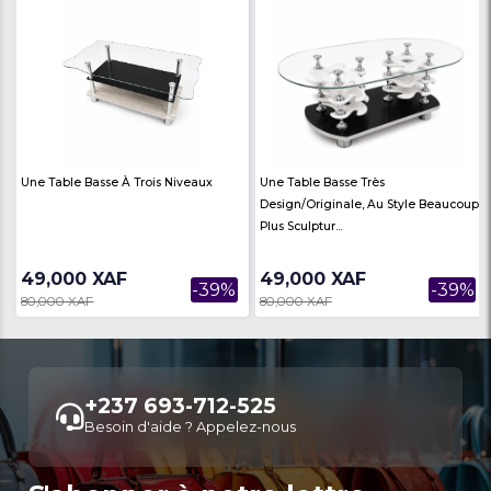
Produits similaires
Voir Plus
C’est Un Mini-Four Électrique De
Diffuseurs D'huiles Ess
Comptoir Noir,
Humidificateurs