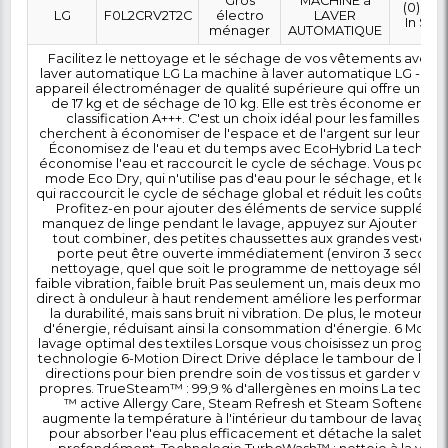
0 FCFA
Coût :
T
POLITIQUE DE RETOUR
Marque
Modèle
Category
SubCateg
Gros
MACHINE
LG
F0L2CRV2T2C
électro
LAVER
ménager
AUTOMATI
Facilitez le nettoyage et le séchage de vos vê
laver automatique LG La machine à laver automa
appareil électroménager de qualité supérieure qu