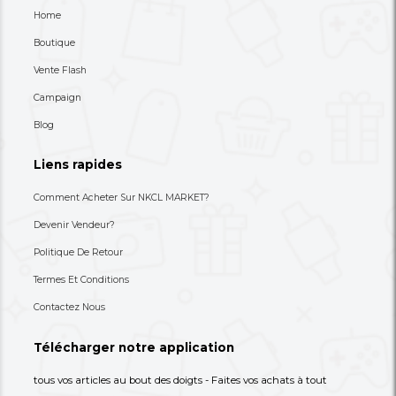
Une Table Basse À Trois Niveaux
Une Table Basse Très
Design/originale, Au 
Plus Sculptur...
49,000 XAF
49,000 XAF
-39%
80,000 XAF
80,000 XAF
+237 693-712-525
Besoin d'aide ? Appelez-nous