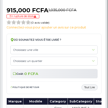
🚩 Signaler Des Informations Incorrectes Liées Au Produit
Machine À Laver Automatique ( Lavage Et
Séchage) LG - F0L2CRV2T2C - Lavant 17 Kg
Séchante 10Kg - Très Économe En Énergi
(A+++) - ThinQ Option - Argent - Garantit 1
915,000 FCFA
1,035,000 FCFA
En rupture de stock
(0 avis valide)
Connectez-vous pour ajouter un avis sur ce produit
OÙ SOUHAITEZ-VOUS ÊTRE LIVRÉ ?