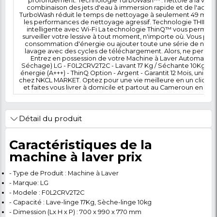
de 17 kg et de séchage de 10 kg. Elle est très
classification A+++. C'est un choix idéal pour
cherchent à économiser de l'espace et de l'argent 
Économisez de l'eau et du temps avec EcoHybr
économise l'eau et raccourcit le cycle de séchag
mode Eco Dry, qui n'utilise pas d'eau pour le s
qui raccourcit le cycle de séchage global et réduit
Profitez-en pour ajouter des éléments de serv
manquez de linge pendant le lavage, appuyez s
tout combiner, des petites chaussettes aux gra
porte peut être ouverte immédiatement (envi
nettoyage, quel que soit le programme de nett
faible vibration, faible bruit Pas seulement un, m
direct à onduleur à haut rendement améliore le
la durabilité, mais sans bruit ni vibration. De 
d'énergie, réduisant ainsi la consommation d'éne
lavage optimal des textiles Lorsque vous choisis
technologie 6-Motion Direct Drive déplace le ta
directions pour bien prendre soin de vos tissus
propres. TrueSteam™ : 99,9 % d'allergènes en m
™ active Allergy Care, Steam Refresh et Ste
augmente la température à l'intérieur du tambou
pour absorber l'eau plus efficacement et détache