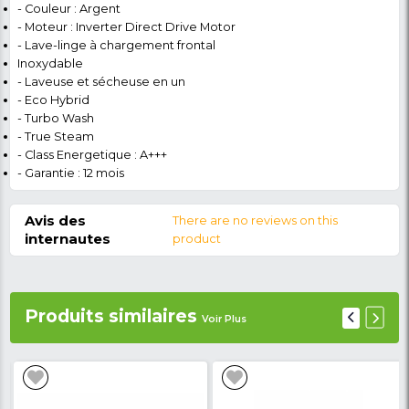
profondément. Technologie TurboWash™ : nettoi
combinaison des jets d'eau à immersion rapide e
TurboWash réduit le temps de nettoyage à seul
les performances de nettoyage agressif. Techno
intelligente avec Wi-Fi La technologie ThinQ™ 
surveiller votre lessive à tout moment, n'import
consommation d'énergie ou ajouter toute une 
lavage avec des cycles de téléchargement. Alo
Entrez en possession de votre Machine à Lav
Séchage) LG - F0L2CRV2T2C - Lavant 17 Kg / Séc
énergie (A+++) - ThinQ Option - Argent - Garantit
chez NKCL MARKET. Optez pour une vie meilleure 
et faites vous livrer à domicile et partout au C
Détail du produit
Caractéristiques de la
machine à laver prix
- Type de Produit : Machine à Laver