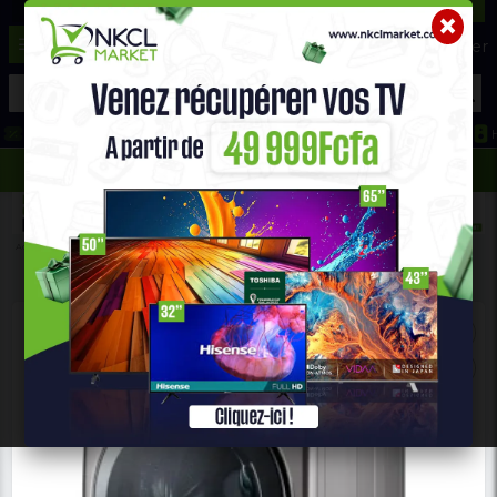
☰
Aide ?
Hot Deals
Promo Congélateur
Telephone Hightech
693 71 25 25
652 36 21 34
Accueil
Gros Électro Ménager
MACHINE À LAVER AUTOMATIQUE