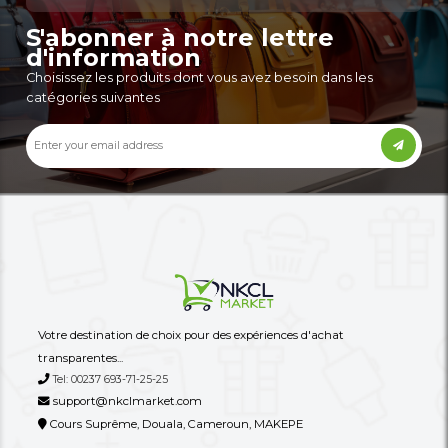
Un Autocuiseur Électrique Moderne
Chargeur Secteur Oro
En Acier Inoxydable
Port (USB-C + USB-A)
77,000 XAF
7,900 XAF
-59%
190,000 XAF
17,000 XAF
Autres annonces de ce vendeur
Plus