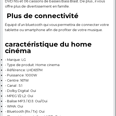
Détail du produit
Ecoutez de la musique 
son puissant avec un
système Home cinéma à
canal 5.1 de LG.
Votre ne sera plus comme avant grâce au home ci
doté d’une chaîne radio FM 5.1, ce woofer offre une
connectivité fluide, un enregistrement direct USB e
caissons de basses Bass Blast.
Un lecteur DVD HTS
Le home cinéma est un système sonore composé d'