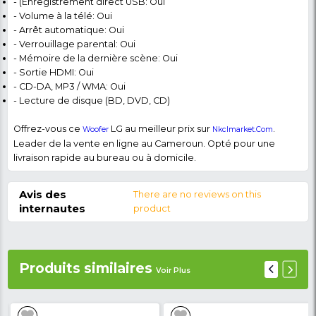
DVD hts et 06 caissons de basses Bass Blast. De plus ,
offre plus de divertissement en famille.
Plus de connectivité
Équipé d’un bluetooth qui vous permettra de conne
tablette ou smartphone afin de profiter de votre mu
caractéristique du home
cinéma
- Marque: LG
- Type de produit: Home cinema
- Référence: LHD657M
- Puissance: 1000W
- Centre: 167W
- Canal : 5.1
- Dolby Digital: Oui