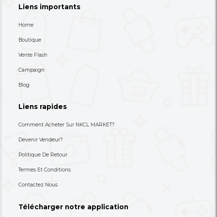
Un Appareil Multifonction Oraimo
Chauffe Biberon Orai
Baby
18,900 XAF
20,900 XAF
-57%
44,000 XAF
47,000 XAF
+237 693-712-525
Besoin d'aide ? Appelez-nous