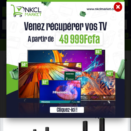
☰
Aide ?
Hot Deals
Promo Congélateur
Telephone Hightech
693 71 25 25
652 36 21 34
Accueil
Electroniques
HOME CINÉMA