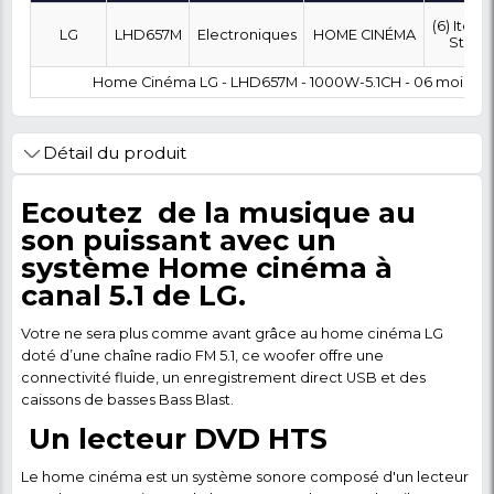
OÙ SOUHAITEZ-VOUS ÊTRE LIVRÉ ?
0 FCFA
Coût :
T
POLITIQUE DE RETOUR
Marque
Modèle
Category
SubCateg
LG
LHD657M
Electroniques
HOME CIN
Home Cinéma LG - LHD657M - 1000W-5.1CH 