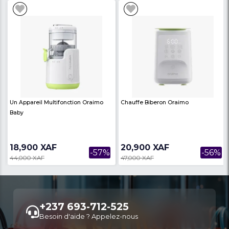
Avis des
There are no reviews on th
internautes
product
Produits similaires
Voir Plus