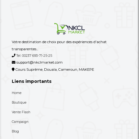
Une Table Basse À Trois Niveaux
Une Table Basse Très
Design/originale, Au 
Plus Sculptur...
49,000 XAF
49,000 XAF
-39%
80,000 XAF
80,000 XAF