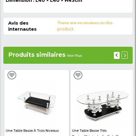
Guéridon marbré apportera une touche 
Sa structure est fabriq
dans votre salon.
panneaux faits de particules de haute den
est faite à base du mabre de couleur Bla
,carre, de fer doser d'or.Pour un ensembl
harmonieux, vous pourrez choisir les autr
éléments de notre gamme salle à Manger
Optez pour ce Guéridon pour salon ronde, 
de couleur Blanche uniquement disponible
NKCL MARKET. Alors, entrez en possession d
Guéridon sur nkclmarket.com et faites vous l
chez vous et partout au Cameroun.
Caractéristiques du Guéridon: