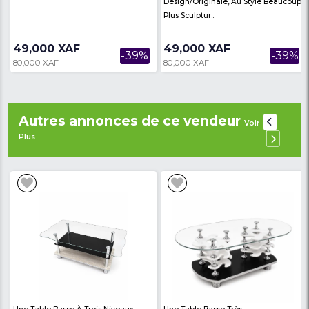
Dimension : L40 × L40 × H43cm
Avis des
There are no reviews on th
internautes
product
Produits similaires
Voir Plus