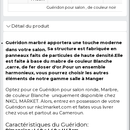
0 FCFA
Coût :
T
POLITIQUE DE RETOUR
Marque
Modèle
Category
SubCategory
L40 ×
Maison &
TABLE BASSE
autres
W40 ×
Bureau
et GUÉRIDON
H43cm
Guéridon pour salon , de coule
Détail du produit