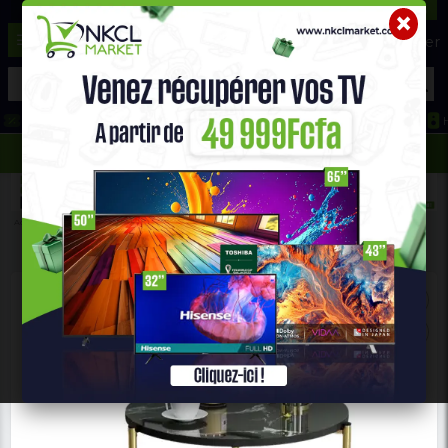
☰
Aide ?
Hot Deals
Promo Congélateur
Telephone Hightech
693 71 25 25
652 36 21 34
Accueil
Maison & Bureau
TABLE BASSE Et GUÉRIDON