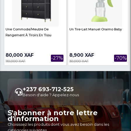
Une Table Basse Au Design
Infinix - Hot 70 - Écran
Emblématique
Stockage - 4Go RAM - 
60,000 XAF
199,730 XAF
-33%
89,000 XAF
347,888 XAF