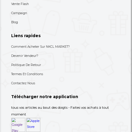
80,000 XAF
8,900 XAF
-27%
110,000 XAF
30,000 XAF
+237 693-712-525
Besoin d'aide ? Appelez-nous
S'abonner à notre lettre
d'information
Choisissez les produits dont vous avez besoin dans 
catégories suivantes