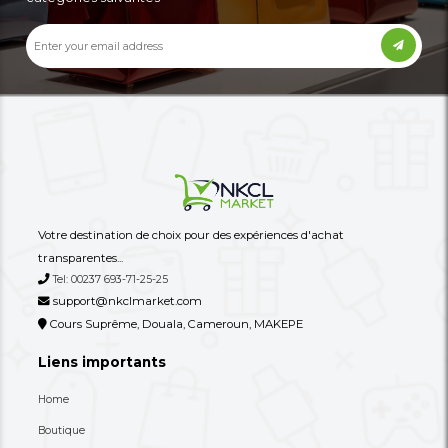
Autres annonces de ce vendeur
Plus
Une Commode/meuble De
Un Tire-Lait Manuel O
Rangement À Tiroirs En Tissu