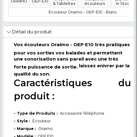
0 FCFA
Coût :
T
POLITIQUE DE RETOUR
Marque
Modèle
Category
SubCategory
Téléphones
Casque et
ORAIMO
OEP-E10
& Tablettes
écouteurs
Écouteur Oraimo - OEP-E10 - B