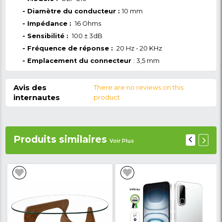
Détail du produit
Vos écouteurs Oraimo - OEP E10 très p
pour vos sorties vos balades et perme
une sonorisation sans pareil avec une 
laissez enivr
forte puissance de sortie.
qualité du son.
Caractéristique
produit :
- Type de Produits :
Accessoire Téléphone
- Style :
Ecouteur
- Marque :
Oraimo
- Modèle :
OEP E10