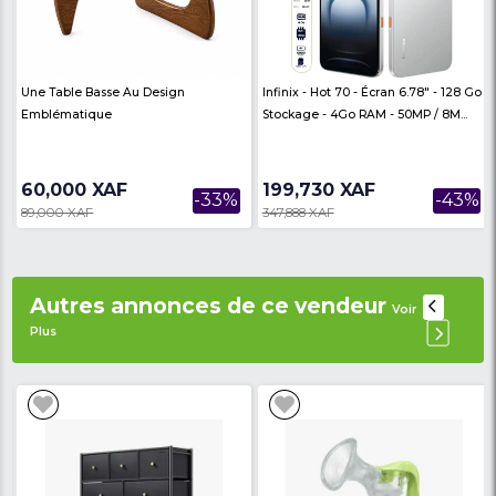
- Diamètre du conducteur :
10 mm
- Impédance :
16 Ohms
- Sensibilité :
100 ± 3dB
- Fréquence de réponse :
20 Hz - 20 KHz
- Emplacement du connecteur
: 3,5 mm
Avis des
There are no reviews on th
internautes
product
Produits similaires
Voir Plus