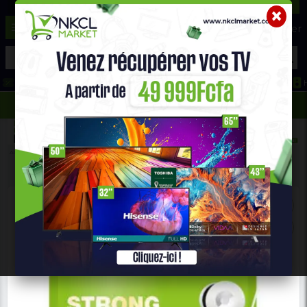
☰
Aide ?
Hot Deals
Promo Congélateur
Telephone Hightech
693 71 25 25
652 36 21 34
Accueil
Téléphones & Tablettes
Casque Et Écouteurs