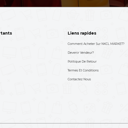
TENIS Stan Smith
Un Blender Haute Puiss
Marque Binatone
11,000 XAF
65,900 XAF
-50%
22,000 XAF
99,000 XAF
S'abonner à not
Choisissez les produits dont v
693-712-525
'aide ? Appelez-nous