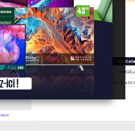
275,000 FC
En stock!
(0 avis v
Connectez-vous pour aj
Ajouter au panier
Marque
Modèle
RCF-
ROCH
430-E