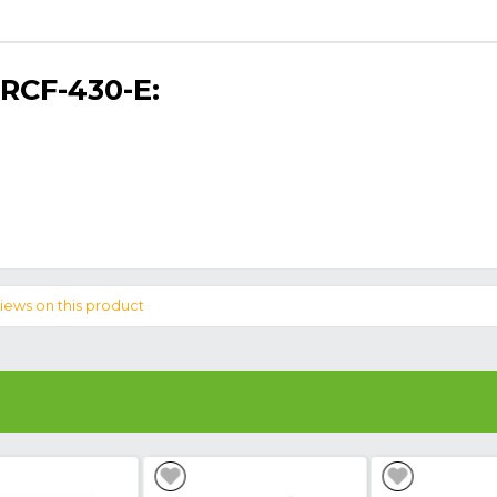
CON
rrectes Liées Au Produit
ues du RCF-430-E:
 Coffre