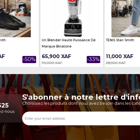
Diffuseurs D'huiles Essentielles /
Machine À Laver Autom
Humidificateurs
BINATONE BFWM-070 – 7
Frontale (Hublo...
14,900 XAF
184,555 XAF
-45%
27,000 XAF
240,000 XAF
de ce vendeur
Voir Plus