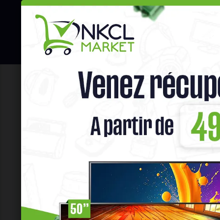
☰
Hot Deals
Promo Congélateu
Accueil
Gros Électro Ménager
CON