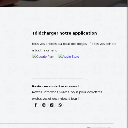
ance De
TENIS Stan Smith
Blender Binato
11,000 XAF
21,000 XA
-33%
-62%
28,900 XAF
39,000 XAF
re lettre d'information
ous avez besoin dans les catégories suivantes