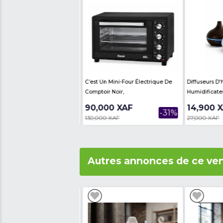
- LARGEUR : 68 cm
- LONGUEUR : 125 cm
Avis des internautes
Th
Produits similair