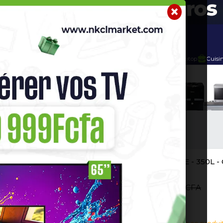
r
Telephone Hightech
Imprimante
Home Cinema / Bar
GÉLATEUR
CONGÉLATEUR ROCH 