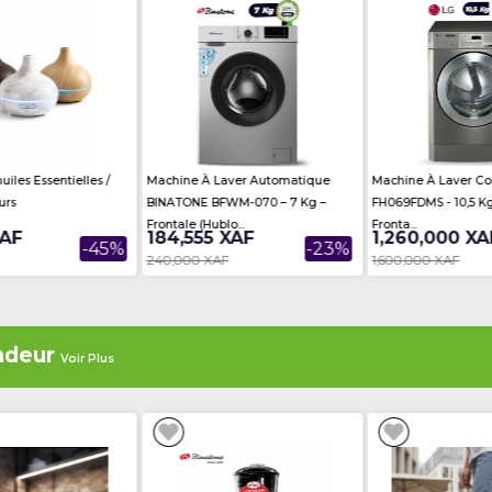
ere are no reviews on this product
es
Voir Plus