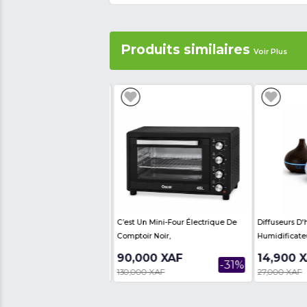
Modèle : OSC-820S
Nombre de porte : 1
Contenance : 758 Litres
CLE 1
TOTAL (L) : 758
CLASSE ÉNERGÉTIQUE : A +
COULEUR : ARGENT
TENSION : 220-240V
FRÉQUENCE : 50 HZ
NOMBRE DE PORTES : 2
Avis des internautes
Th
Produits similair