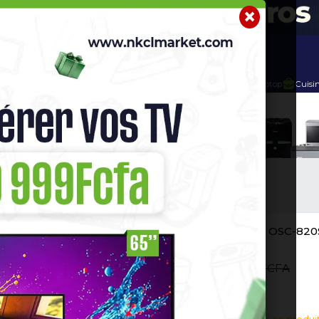
r
Telephone Hightech
Imprimante
Home Cinema / Bar
GÉLATEUR
Congélateur Oscar 