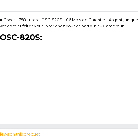
Congélateur 
rrectes Liées Au Produit
re Congélateur Oscar – 758 Litres – OSC-820S – 06 Moi
 sur nkclmarket.com et faites vous livrer chez vous et
ques de OSC-820S:
ur coffre