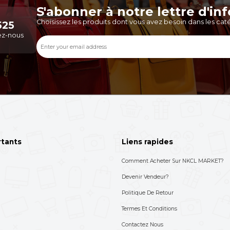
de ce vendeur
Voir Plus
Une Table Basse Au Design Orné
Une Table Basse Ovale 
Du Logo Chanel
En S
39,000 XAF
40,000 XAF
-44%