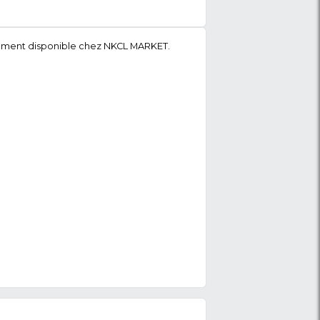
Oscar – 758 Litres – OSC-820S – 06 Mois de Garantie - Gr
s de Garantie - Argent, uniquement disponible chez NKC
 partout au Cameroun.