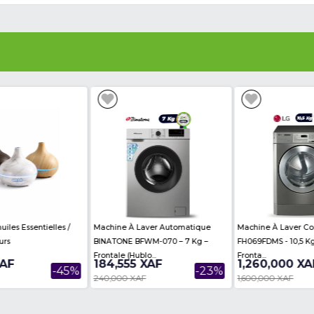
ere are no reviews on this product
es
Voir Plus