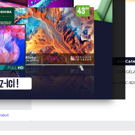
520,000 F
En stock!
(0 avis v
Connectez-vous pour aj
Ajouter au panier
Marque
Modèle
OSC-
OSCAR
820S