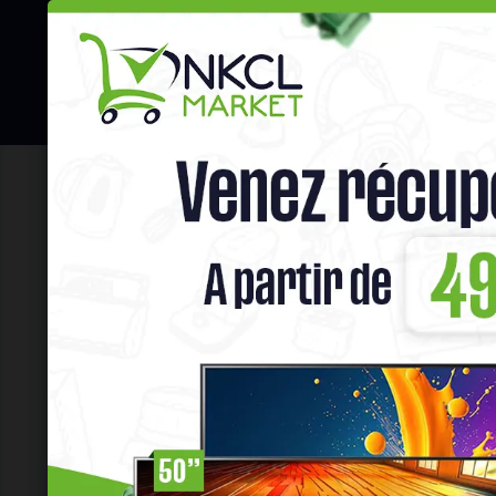
☰
Hot Deals
Promo Congélateu
Accueil
Gros Électro Ménager
CON