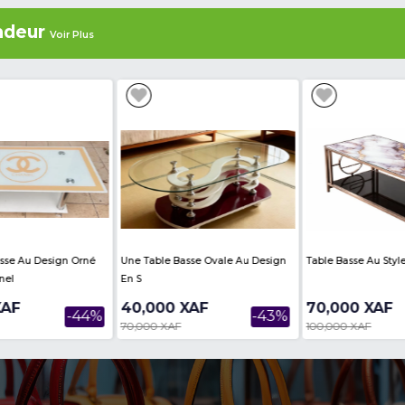
Diffuseurs D'huiles Essentielles /
Machine À Laver Autom
Humidificateurs
BINATONE BFWM-070 – 7
Frontale (Hublo...
14,900 XAF
184,555 XAF
-45%
27,000 XAF
240,000 XAF