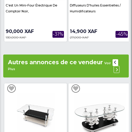
Caractéristiques du
congélateur coffre 140 li
Marque : OSCAR
Modèle : OSC-250
Capacité : 140 litres
Consommation énergétique : A+
Classe climatique : T/5
Tension : 220-240V
Fréquence : 50 HZ
Réfrigérant ; R600a/58g
Consommation annuelle ; 188kwh/an
Courant nominal : 1,2A
Avec 1 panier
Couleur : Gris
Dimensions : H 85 ; L 76 ; P 53
Garantie : 6 mois