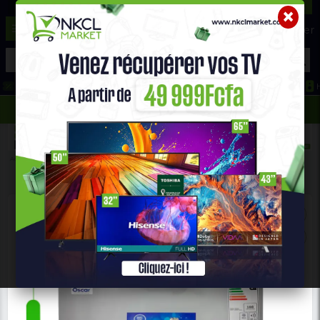
☰
Aide ?
Hot Deals
Promo Congélateur
Telephone Hightech
693 71 25 25
652 36 21 34
Accueil
Gros Électro Ménager
CONGÉLATEUR