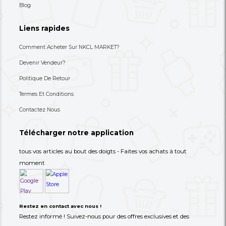
Une Table Basse À Trois Niveaux
Une Table Basse Très
Design/originale, Au 
Plus Sculptur...
49,000 XAF
49,000 XAF
-39%
80,000 XAF
80,000 XAF
+237 693-712-525
Besoin d'aide ? Appelez-nous