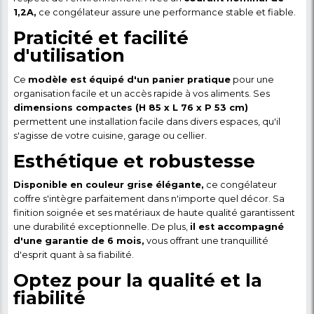
économies
Ce
congélateur est classé A+
en consommation
énergétique, ce qui signifie qu'il est conçu pour ê
en énergie tout en offrant des performances optima
une
consommation annuelle de 188 kWh/an,
vo
être sûr de réaliser des économies sur vos factures
d'électricité.
Conçu pour les climats
extrêmes
Grâce à sa
classe climatique T/5,
ce congélateur e
pour les environnements à températures élevées. Il
fonctionner efficacement même dans des conditio
climatiques difficiles, garantissant la conservation de
aliments en toutes circonstances.
Caractéristiques techni