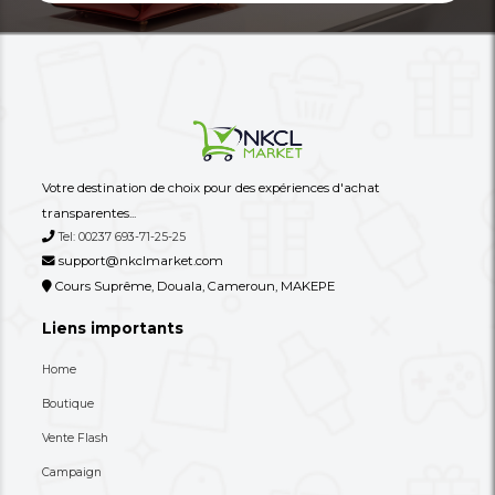
C’est Un Mini-Four Électrique De
Diffuseurs D'huiles Ess
Comptoir Noir,
Humidificateurs
90,000 XAF
14,900 XAF
-31%
130,000 XAF
27,000 XAF
Autres annonces de ce vendeur
Plus