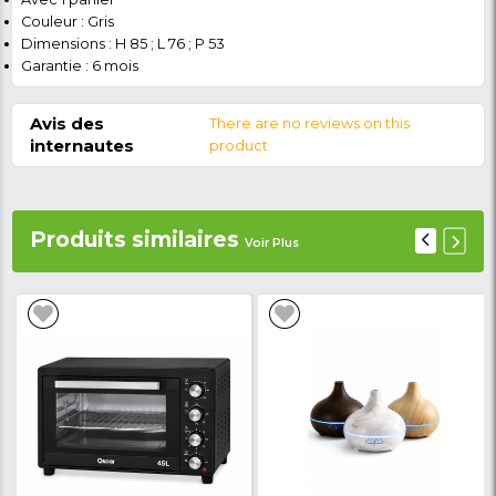
coffre s'intègre parfaitement dans n'importe quel d
finition soignée et ses matériaux de haute qualité ga
une durabilité exceptionnelle. De plus,
il est acco
d'une garantie de 6 mois,
vous offrant une tranqui
d'esprit quant à sa fiabilité.
Optez pour la qualité et 
fiabilité
Avec le congélateur coffre OSCAR, assurez-vous qu
aliments restent en parfait état, quelle que soit la 
extérieure. Profitez d'une solution de conservation 
économique et durable. Commandez dès maintenan
bénéficiez de la qualité supérieure d'OSCAR pour la
conservation de vos provisions.
Livraison à domici
partout au Cameroun.