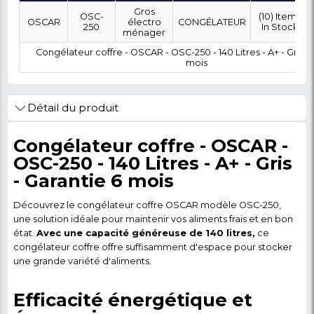
OÙ SOUHAITEZ-VOUS ÊTRE LIVRÉ ?
0 FCFA
Coût :
T
POLITIQUE DE RETOUR
Marque
Modèle
Category
SubCategory
Gros
OSC-
OSCAR
électro
CONGÉLATEUR
250
ménager
Congélateur coffre - OSCAR - OSC-250 - 140 Litres