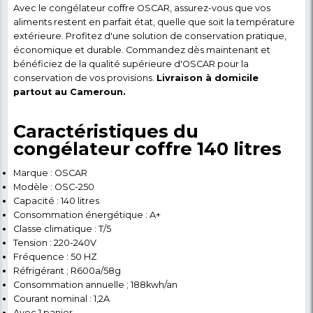
Le congélateur coffre OSCAR
fonctionne sous un
de 220-240V et une fréquence de 50 Hz.
Il utili
réfrigérant R600a/58g,
reconnu pour son efficaci
respect de l'environnement. Avec un
courant nomi
1,2A,
ce congélateur assure une performance stable 
Praticité et facilité
d'utilisation
Ce
modèle est équipé d'un panier pratique
pou
organisation facile et un accès rapide à vos aliments
dimensions compactes (H 85 x L 76 x P 53 cm)
permettent une installation facile dans divers espaces
s'agisse de votre cuisine, garage ou cellier.
Esthétique et robustess
Disponible en couleur grise élégante,
ce congél