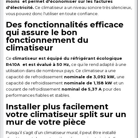
Climatiseur-Slipt SIGNATURE - 1.5 CV - SJ-12KT1-A
Avec option WIFI Intergré- Blanc - Gara
Détail du produit
Transformer votre été e
de fortes chaleurs avec 
climatiseur split
Vous recherchez un climatiseur qui répond à vos bes
Veuillez choisir le climatiseur split de taille appropri
fonction de votre budget et de vos préférences.
Avec une
puissance frigorifique de 12000 BTU 
puissance en CV de 1.5,
il est capable de refroidir
rapidement et efficacement une pièce de taille mo
grande, et grâce à son efficacité énergétique, il
co