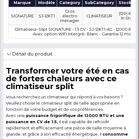
OÙ SOUHAITEZ-VOUS ÊTRE LIVRÉ ?
0 FCFA
Coût :
T
POLITIQUE DE RETOUR
Marque
Modèle
Category
SubCatego
Gros
SIGNATURE
SJ-12KT1
électro
CLIMATISEU
ménager