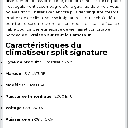
moins et permet d'économiser sur les factur
d'électricité.
Ce climatiseur a un niveau sonore très 
vous pouvez donc l'utiliser en toute confiance.
Des fonctionnalités effi
qui assure le bon
fonctionnement du
climatiseur
Ce
climatiseur est équipé du réfrigérant écol
R410A et est évalué à 50 Hz,
ce qui le rend adap
utilisation dans de nombreux pays. Ce climatiseur a 
capacité de refroidissement
nominale de 3,092 
capacité de refroidissement
nominale de 1,158 
courant de refroidissement
nominal de 5,37 A
pou
performances fiables et stables.
Installer plus facilement