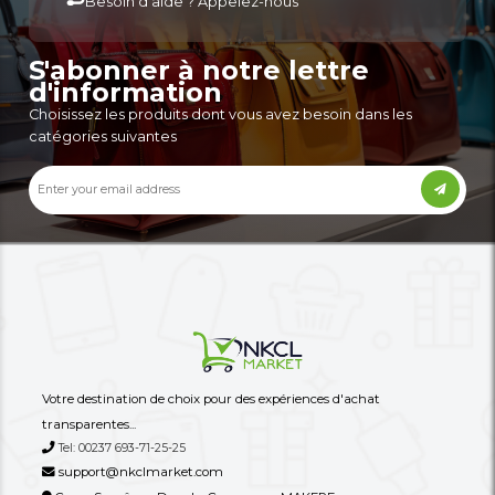
C’est Un Mini-Four Électrique De
Diffuseurs D'huiles Ess
Comptoir Noir,
Humidificateurs
90,000 XAF
14,900 XAF
-31%
130,000 XAF
27,000 XAF
Autres annonces de ce vendeur
Plus