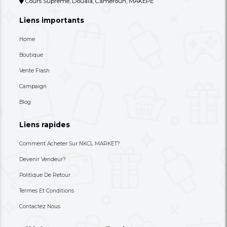
Une Commode/meuble De
Un Tire-Lait Manuel O
Rangement À Tiroirs En Tissu
80,000 XAF
8,900 XAF
-27%
110,000 XAF
30,000 XAF