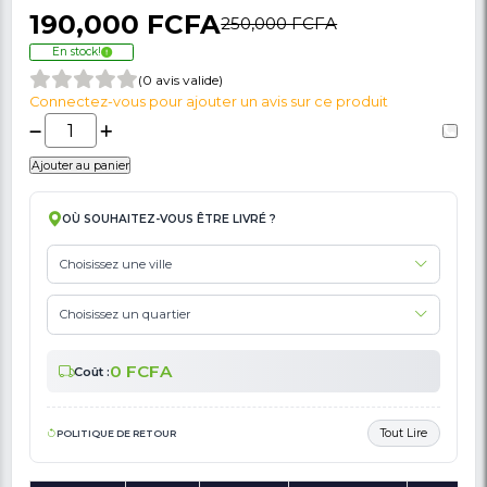
🚩 Signaler Des Informations Incorrectes Liées Au Produit
Climatiseur-Slipt SIGNATURE - 1.5 CV - SJ-
AC - 12000 BTU - R410 -Avec Option WIFI
Intergré- Blanc - Garantie 12 Mois
190,000 FCFA
250,000 FCFA
En stock!
(0 avis valide)
Connectez-vous pour ajouter un avis sur ce produit
Ajouter au panier