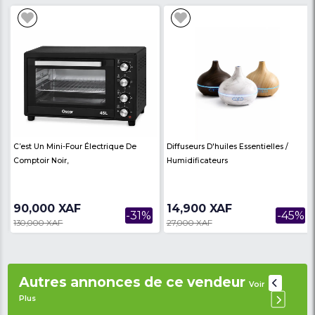
Modèle :
SJ-12KT1-AC
Puissance frigorifique:
12000 BTU
Voltage :
220-240 V
Puissance en CV :
1.5 CV
Refrigérant :
R410A
Capacité nominale :
50 Hz
Capacité de refroidissement nominale :
3,092 
Entrée de refroidissement nominale :
1,158 kw
Courant de refroidissement nominal :
5,37 A