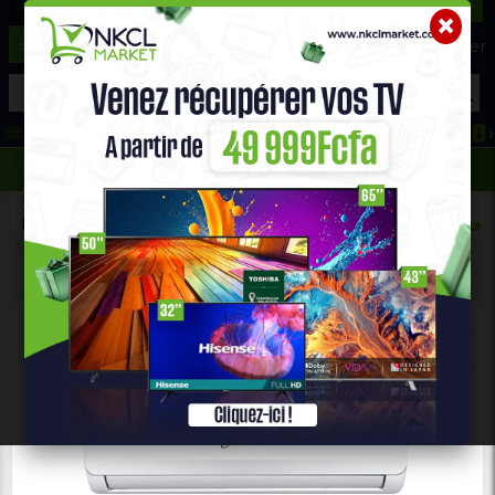
☰
Aide ?
Hot Deals
Promo Congélateur
Telephone Hightech
693 71 25 25
652 36 21 34
Accueil
Gros Électro Ménager
CLIMATISEUR