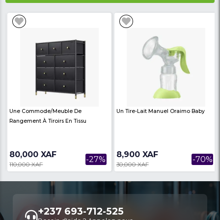
Climatiseur Mural
Garantie:
12 mois
Avis des
There are no reviews on th
internautes
product
Produits similaires
Voir Plus