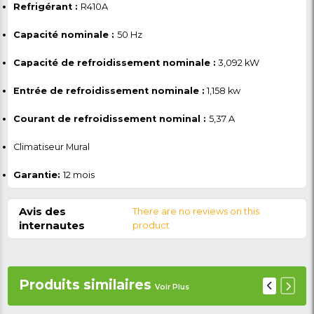
votre climatiseur split su
mur de votre pièce
Puisqu’il s’agit d’un climatiseur mural, il peut être inst
discrètement dans votre pièce, économisant ainsi d
Il est également accompagné d'une garantie de 6 m
pouvez donc l'utiliser avec encore plus de tranquillit
Profitez de ce climatiseur split signature. C'est le cho
pour tous ceux qui recherchent un produit puissant, 
fiable pour garder leur espace de vie frais et confort
Service de livraison sur tout le Cameroun.
Caractéristiques du
climatiseur split signatu
Type de produit :
Climatiseur Split
Marque :
SIGNATURE