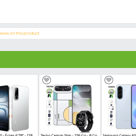
imple, sortie 2,4 A, prise EU, ( 2 ports ) avec
 avec grâce à sa cherge rapide et efficace.
Le 
commande de votre chargeur STAUNCH 2.4 A a
 partout au Cameroun.
du Chargeur STAUNCH 2.4 A :
hargeur
H
 micro usb