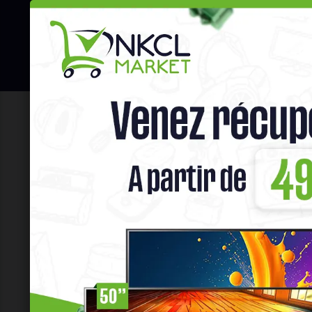
☰
Hot Deals
Promo Congélateu
Accueil
Téléphones & Tablettes
Char