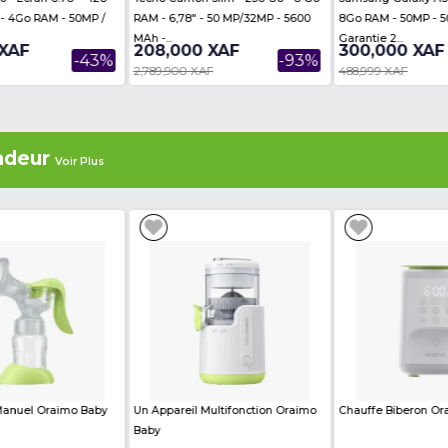
ere are no reviews on this product
es
Voir Plus
Infinix - Hot 70 - Écran 6.78" - 128
Tecno Camon Slim - 256 