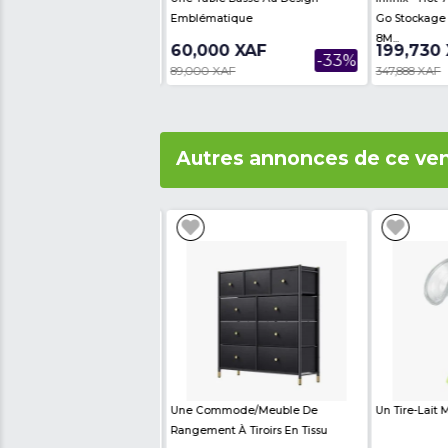
Avis des internautes
Th
Produits similair
e Audio Bluetooth Oroimo
Une Table Basse Au Design