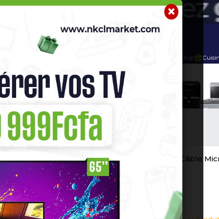
r
Telephone Hightech
Imprimante
Home Cinema / Bar
geur Et Câble
Chargeur STAUNCH 