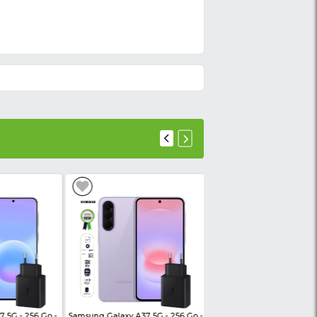
 câble micro USB.
Ce chargeur STAUNCH 2.4 A p
chargeur STAUNCH dispose d'un câble micro 
u meilleur prix du marché CHEZ NKCL MARKET