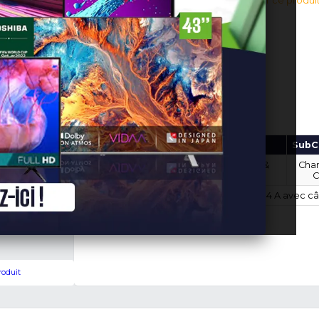
3,000 FCFA
En stock!
(0 avis v
Connectez-vous pour aj
Ajouter au panier
Marque
Modèle
ST-
STAUNCH
U2.4A