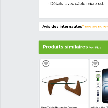
Chargeur STAUNCH, USB s
vous redonne le sourire
deux ports.
Passez la 
faire livrer à domicile
Caractéristiques 
- Type de produit
: C
- Marque
: STAUNC
-Puissance :
2,4A
- Couleur
: Noir
- Détails :
avec câble