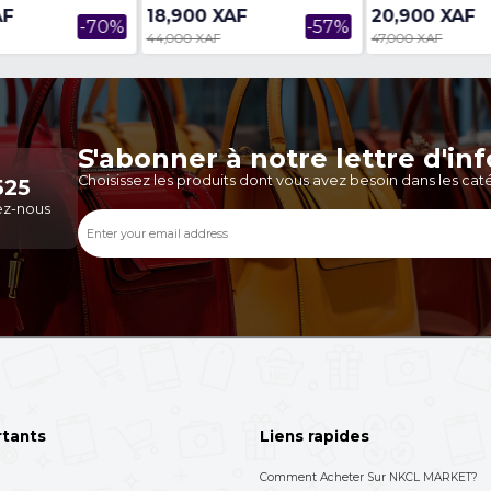
Go Stockage - 4Go RAM - 50MP /
RAM - 6,78" - 50 MP/32M
8M...
MAh -...
199,730 XAF
208,000 XAF
-43%
347,888 XAF
2,789,900 XAF
de ce vendeur
Voir Plus